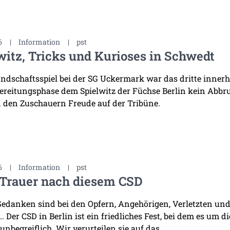
6
|
Information
|
pst
witz, Tricks und Kurioses in Schwedt
ndschaftsspiel bei der SG Uckermark war das dritte innerha
ereitungsphase dem Spielwitz der Füchse Berlin kein Abb
 den Zuschauern Freude auf der Tribüne.
6
|
Information
|
pst
 Trauer nach diesem CSD
edanken sind bei den Opfern, Angehörigen, Verletzten und 
. Der CSD in Berlin ist ein friedliches Fest, bei dem es um d
 unbegreiflich. Wir verurteilen sie auf das ...