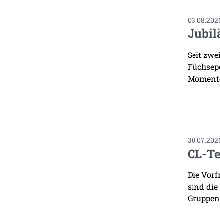
03.08.202
Jubil
Seit zwe
Füchsepo
Momente
30.07.202
CL-Te
Die Vorf
sind die
Gruppenp