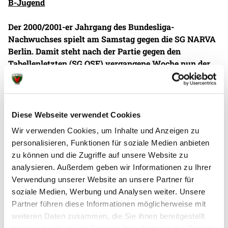
B-Jugend
Der 2000/2001-er Jahrgang des Bundesliga-
Nachwuchses spielt am Samstag gegen die SG NARVA
Berlin. Damit steht nach der Partie gegen den
Tabellenletzten (SG OSF) vergangene Woche nun der
Tabellenvorletzte auf dem Programm.
Zuletzt gewannen die Jungs von Trainer Fabian
Lüdke zwar deutlich mit 39:24, allerdings war das
Diese Webseite verwendet Cookies
Team mit seiner Leistung nicht zufrieden. „Wir haben
Wir verwenden Cookies, um Inhalte und Anzeigen zu
deshalb als Zielstellung formuliert, dass wir von vorne
personalisieren, Funktionen für soziale Medien anbieten
bis hinten eine souveräne Leistung abrufen möchten.
zu können und die Zugriffe auf unsere Website zu
Gerade die Einsatz-Bereitschaft in der offensiven 3-3-
analysieren. Außerdem geben wir Informationen zu Ihrer
Abwehr habe zu wünschen übrig gelassen.
Verwendung unserer Website an unsere Partner für
soziale Medien, Werbung und Analysen weiter. Unsere
Das Hinspiel gegen den nun antretenden Gegner
Partner führen diese Informationen möglicherweise mit
NARVA wurde zwar überdeutlich mit 40:13 gewonnen,
weiteren Daten zusammen, die Sie ihnen bereitgestellt
jedoch sei das Ergebnis zweitrangig. „Wir wollen um