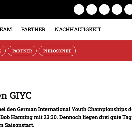
TEAM
PARTNER
NACHHALTIGKEIT
S
PARTNER
PHILOSOPHIE
en GIYC
i den German International Youth Championships den
ob Hanning mit 23:30. Dennoch liegen drei gute Tage
m Saisonstart.