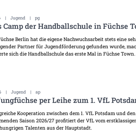
6
|
Jugend
|
pg
s Camp der Handballschule in Füchse 
Füchse Berlin hat die eigene Nachwuchsarbeit stets eine se
gender Partner für Jugendförderung gefunden wurde, mac
erte sich die Handballschule das erste Mal in Füchse Town.
6
|
Jugend
|
ap
Jungfüchse per Leihe zum 1. VfL Potsd
lgreiche Kooperation zwischen dem 1. VfL Potsdam und den
enden Saison 2026/27 profitiert der VfL vom erstklassige
 hungrigen Talenten aus der Hauptstadt.