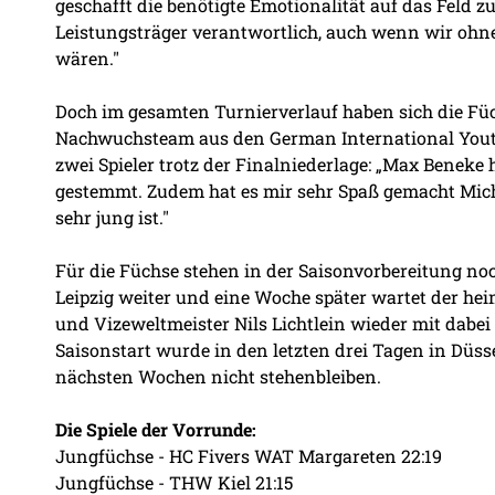
geschafft die benötigte Emotionalität auf das Feld z
Leistungsträger verantwortlich, auch wenn wir ohne
wären."
Doch im gesamten Turnierverlauf haben sich die Füch
Nachwuchsteam aus den German International Youth
zwei Spieler trotz der Finalniederlage: „Max Beneke h
gestemmt. Zudem hat es mir sehr Spaß gemacht Mich
sehr jung ist."
Für die Füchse stehen in der Saisonvorbereitung noc
Leipzig weiter und eine Woche später wartet der he
und Vizeweltmeister Nils Lichtlein wieder mit dabei 
Saisonstart wurde in den letzten drei Tagen in Düs
nächsten Wochen nicht stehenbleiben.
Die Spiele der Vorrunde:
Jungfüchse - HC Fivers WAT Margareten 22:19
Jungfüchse - THW Kiel 21:15