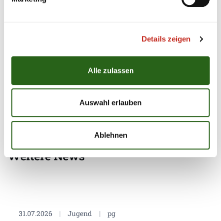
sportlichen Ausbildung, wollen beide Seiten auch von
den gegenseitigen Strukturen profitieren. Darin
beinhaltet sind unter anderem die Themen
Details zeigen
Vermarktung, Spieltagsgestaltung und
Kommunikation."
Alle zulassen
Auswahl erlauben
Ablehnen
Weitere News
31.07.2026
|
Jugend
|
pg