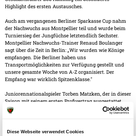
Highlight des ersten Austausches.
Auch am vergangenen Berliner Sparkasse Cup nahm
der Nachwuchs aus Montpellier teil und wurde beim
Turniersieg der Jungfüchse letztendlich Sechster.
Montpellier Nachwuchs-Trainer Renaud Boulanger
sagt über die Zeit in Berlin: „Wir wurden wie Könige
empfangen. Die Berliner haben uns
Transportmöglichkeiten zur Verfügung gestellt und
unsere gesamte Woche von A-Z organisiert. Der
Empfang war wirklich Spitzenklasse."
Juniorennationalspieler Torben Matzken, der in dieser
Saison mit seinem ersten Profivertrag ausgestattet
wurde, begleitete die Franzosen die gesamte Woche
und stand dem gastierenden Team während seines
Aufenthalts in der deutschen Hauptstadt jederzeit zur
Seite. David Degouy, Leiter der Montpellier Handball
Diese Webseite verwendet Cookies