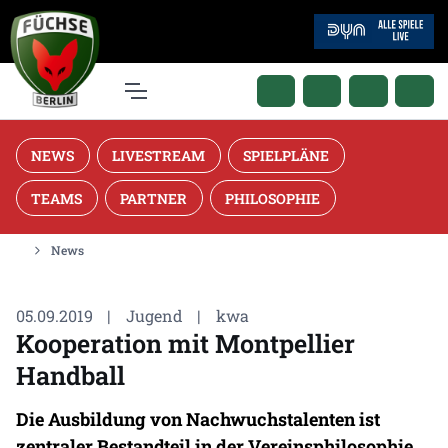
NEWS
LIVESTREAM
SPIELPLÄNE
TEAMS
PARTNER
PHILOSOPHIE
News
05.09.2019
|
Jugend
|
kwa
Kooperation mit Montpellier
Handball
Die Ausbildung von Nachwuchstalenten ist
zentraler Bestandteil in der Vereinsphilosophie