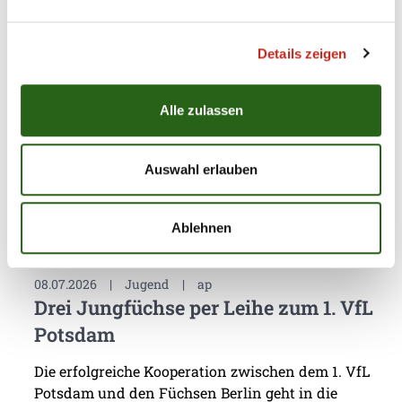
Füchse Town
Für die Füchse Berlin hat die eigene
Details zeigen
Nachwuchsarbeit stets eine sehr hohe Priorität.
Dass mit Chrischa Hannawald ein hervorragender
Partner für Jugendförderung gefunden wurde,
Alle zulassen
macht den Hauptstadt-Club umso glücklicher. Nun
präsentierte sich die Handballschule das erste Mal
in Füchse Town.
Auswahl erlauben
Ablehnen
08.07.2026
|
Jugend
|
ap
Drei Jungfüchse per Leihe zum 1. VfL
Potsdam
Die erfolgreiche Kooperation zwischen dem 1. VfL
Potsdam und den Füchsen Berlin geht in die