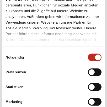
Niederlage. Im nächsten Spiel gegen den TSV
personalisieren, Funktionen für soziale Medien anbieten
Altenholz muss das Team von Trainer Anel
zu können und die Zugriffe auf unsere Website zu
Mahmutefendic zeigen, dass sie es besser können.
analysieren. Außerdem geben wir Informationen zu Ihrer
Verwendung unserer Website an unsere Partner für
soziale Medien, Werbung und Analysen weiter. Unsere
Partner führen diese Informationen möglicherweise mit
weiteren Daten zusammen, die Sie ihnen bereitgestellt
haben oder die sie im Rahmen Ihrer Nutzung der Dienste
gesammelt haben.
Einwilligungsauswahl
Notwendig
Weitere News
Präferenzen
Statistiken
31.07.2026
|
Jugend
|
pg
Erstes Camp der Handballschule in
Marketing