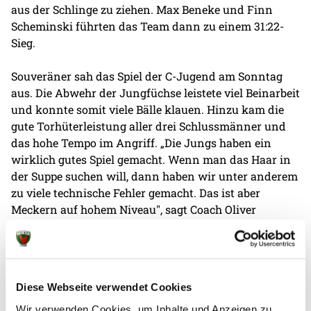
aus der Schlinge zu ziehen. Max Beneke und Finn
Scheminski führten das Team dann zu einem 31:22-
Sieg.
Souveräner sah das Spiel der C-Jugend am Sonntag
aus. Die Abwehr der Jungfüchse leistete viel Beinarbeit
und konnte somit viele Bälle klauen. Hinzu kam die
gute Torhüterleistung aller drei Schlussmänner und
das hohe Tempo im Angriff. „Die Jungs haben ein
wirklich gutes Spiel gemacht. Wenn man das Haar in
der Suppe suchen will, dann haben wir unter anderem
zu viele technische Fehler gemacht. Das ist aber
Meckern auf hohem Niveau", sagt Coach Oliver
Ostwald nach dem Spiel.
Im Gegensatz zu den anderen Mannschaften der
Jungfüchse konnte die Bundesligareserve nicht als
Diese Webseite verwendet Cookies
Sieger von der Platte gehen. Gegen die Reserve der TSV
Hannover-Burgdorf setzte es eine unnötige 25:28-
Wir verwenden Cookies, um Inhalte und Anzeigen zu