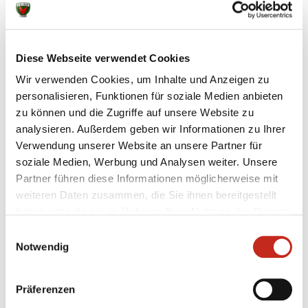
Halbzeit.
In der zweiten Halbzeit schafften die Berliner es den
Diese Webseite verwendet Cookies
Anschluss zu halten. Drei Sekunden vor Schluss
schaffte es Fynn-Ole Fritz den Ausgleich zu erzielen.
Wir verwenden Cookies, um Inhalte und Anzeigen zu
In allerletzter Sekunde bekamen die Hildeseiner dann
personalisieren, Funktionen für soziale Medien anbieten
aber noch einen 7-Meter zugesprochen und konnten
zu können und die Zugriffe auf unsere Website zu
somit mit 28:27 gewinnen. „Es ist natürlich extrem
analysieren. Außerdem geben wir Informationen zu Ihrer
bitter wie wir heute verloren haben, aber wir haben
Verwendung unserer Website an unsere Partner für
wieder einmal bewiesen, dass wir auch mit den
soziale Medien, Werbung und Analysen weiter. Unsere
starken Mannschaften der Liga mithalten können",
Partner führen diese Informationen möglicherweise mit
analysiert Mahmutefendic. Am kommenden Sonntag
weiteren Daten zusammen, die Sie ihnen bereitgestellt
geht es dann auswärts gegen Hamburg-Barmbek.
haben oder die sie im Rahmen Ihrer Nutzung der Dienste
gesammelt haben.
Einwilligungsauswahl
Notwendig
Präferenzen