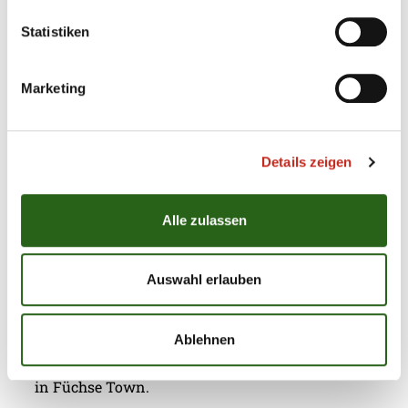
Statistiken
Weitere News
Marketing
Details zeigen
31.07.2026
|
Jugend
|
pg
Erstes Camp der Handballschule in
Füchse Town
Alle zulassen
Für die Füchse Berlin hat die eigene
Nachwuchsarbeit stets eine sehr hohe Priorität.
Auswahl erlauben
Dass mit Chrischa Hannawald ein hervorragender
Partner für Jugendförderung gefunden wurde,
Ablehnen
macht den Hauptstadt-Club umso glücklicher. Nun
präsentierte sich die Handballschule das erste Mal
in Füchse Town.