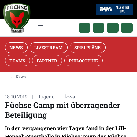
NEWS
LIVESTREAM
SPIELPLÄNE
TEAMS
PARTNER
PHILOSOPHIE
News
18.10.2019
|
Jugend
|
kwa
Füchse Camp mit überragender
Beteiligung
In den vergangenen vier Tagen fand in der Lill-
Henoch-Sporthalle in Füchse Town das Füchse