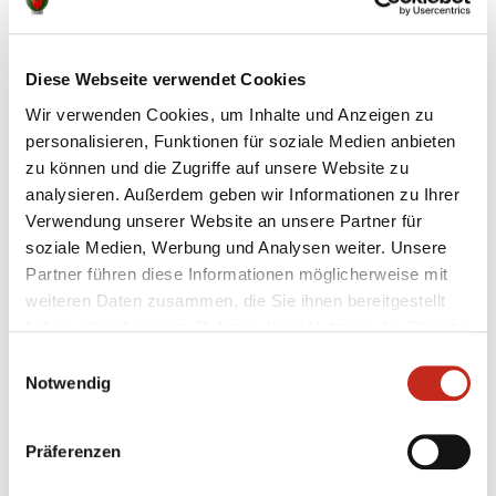
Highlight.
Das große Abschlusstraining mit den Füchse-Profis
Diese Webseite verwendet Cookies
stand auf dem Plan. Dort kam es unter anderem zum
Wir verwenden Cookies, um Inhalte und Anzeigen zu
Duell Profis gegen Kids. Die Bundesligahandballer
personalisieren, Funktionen für soziale Medien anbieten
stellten sich zwischen die Pfosten und die
zu können und die Zugriffe auf unsere Website zu
Campteilnehmer überwindeten sie mit hoher
analysieren. Außerdem geben wir Informationen zu Ihrer
Erfolgsquote. Ein Höhepunkt in jedem Camp ist die
Verwendung unserer Website an unsere Partner für
abschließende Frage- und Autogrammrunde mit den
soziale Medien, Werbung und Analysen weiter. Unsere
Spitzenhandballern, ehe für die Kinder mit dem
Partner führen diese Informationen möglicherweise mit
Überreichen der individuellen Urkunden der intensive
weiteren Daten zusammen, die Sie ihnen bereitgestellt
Tag in Füchse Town erschöpft zu Ende ging.
haben oder die sie im Rahmen Ihrer Nutzung der Dienste
gesammelt haben.
Einwilligungsauswahl
Notwendig
Präferenzen