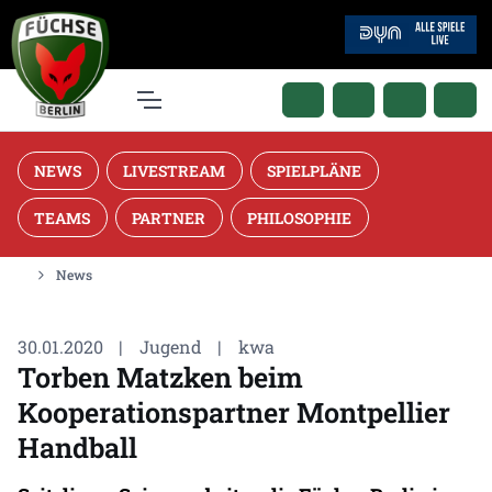
NEWS
LIVESTREAM
SPIELPLÄNE
TEAMS
PARTNER
PHILOSOPHIE
News
30.01.2020
|
Jugend
|
kwa
Torben Matzken beim
Kooperationspartner Montpellier
Handball