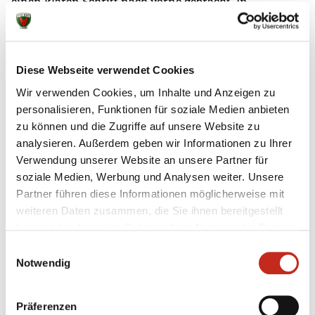
einen klaren Schritt nach vorne gebracht. In
Montpellier verfolgen sie eine Philosophie, die wie in
Berlin auf den Nachwuchs ausgelegt ist."
Auch sein langjähriger Förderer Bob Hanning freut
Diese Webseite verwendet Cookies
sich über die Erfahrungen, die Torben Matzken
Wir verwenden Cookies, um Inhalte und Anzeigen zu
sammeln konnte, und blickt bereits in die Zukunft des
personalisieren, Funktionen für soziale Medien anbieten
Talents: „Im Rahmen unserer Kooperation war es
zu können und die Zugriffe auf unsere Website zu
sicherlich eine gute Maßnahme ihn in Montpellier
analysieren. Außerdem geben wir Informationen zu Ihrer
vorzustellen und einschätzen zu lassen. Wir werden
Verwendung unserer Website an unsere Partner für
uns nun gemeinsam über seine weiteren
soziale Medien, Werbung und Analysen weiter. Unsere
Karriereschritte unterhalten." Die Kooperation
Partner führen diese Informationen möglicherweise mit
zwischen den Füchsen und Montpellier Handball soll
weiteren Daten zusammen, die Sie ihnen bereitgestellt
immer wieder genutzt werden, um die stetige
haben oder die sie im Rahmen Ihrer Nutzung der Dienste
Entwicklung beider Vereine voranzutreiben.
gesammelt haben.
Einwilligungsauswahl
Notwendig
Präferenzen