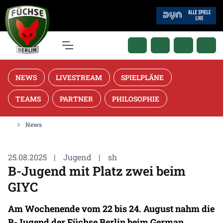
NEWS
LIVESTREAM
SPIELPLÄNE
TEAMS
PARTNER
PHILOSOPHIE
News
25.08.2025
|
Jugend
|
sh
B-Jugend mit Platz zwei beim
GIYC
Am Wochenende vom 22 bis 24. August nahm die
B-Jugend der Füchse Berlin beim German