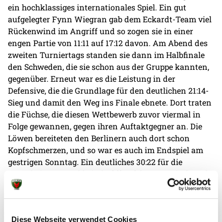
ein hochklassiges internationales Spiel. Ein gut
aufgelegter Fynn Wiegran gab dem Eckardt-Team viel
Rückenwind im Angriff und so zogen sie in einer
engen Partie von 11:11 auf 17:12 davon. Am Abend des
zweiten Turniertags standen sie dann im Halbfinale
den Schweden, die sie schon aus der Gruppe kannten,
gegenüber. Erneut war es die Leistung in der
Defensive, die die Grundlage für den deutlichen 21:14-
Sieg und damit den Weg ins Finale ebnete. Dort traten
die Füchse, die diesen Wettbewerb zuvor viermal in
Folge gewannen, gegen ihren Auftaktgegner an. Die
Löwen bereiteten den Berlinern auch dort schon
Kopfschmerzen, und so war es auch im Endspiel am
gestrigen Sonntag. Ein deutliches 30:22 für die
Mannheimer stand bei Abpfiff auf dem Anzeigeboard.
Die Füchse haben die kompakte Abwehr, die sie
beinahe im ganzen Turnier über gezeigt haben, gegen
die Mannheimer nicht mehr auf die Platte bekommen.
Diese Webseite verwendet Cookies
In diesem international hochklassigen Turnier