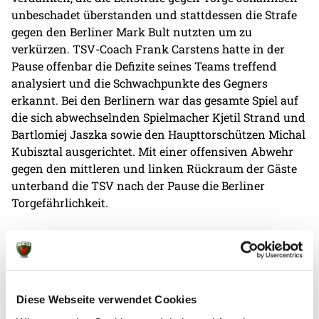
unbeschadet überstanden und stattdessen die Strafe
gegen den Berliner Mark Bult nutzten um zu
verkürzen. TSV-Coach Frank Carstens hatte in der
Pause offenbar die Defizite seines Teams treffend
analysiert und die Schwachpunkte des Gegners
erkannt. Bei den Berlinern war das gesamte Spiel auf
die sich abwechselnden Spielmacher Kjetil Strand und
Bartlomiej Jaszka sowie den Haupttorschützen Michal
Kubisztal ausgerichtet. Mit einer offensiven Abwehr
gegen den mittleren und linken Rückraum der Gäste
unterband die TSV nach der Pause die Berliner
Torgefährlichkeit.
Nutzen ziehen konnte die TSV aus der neuen
Abwehrformation allerdings nicht, trotz des
eingewechselten und sich steigernden Torhüters
Jendrik Meyer. Die Füchse behaupteten die Führung,
Diese Webseite verwendet Cookies
auch wenn das Tempo aus dem Spiel genommen war.