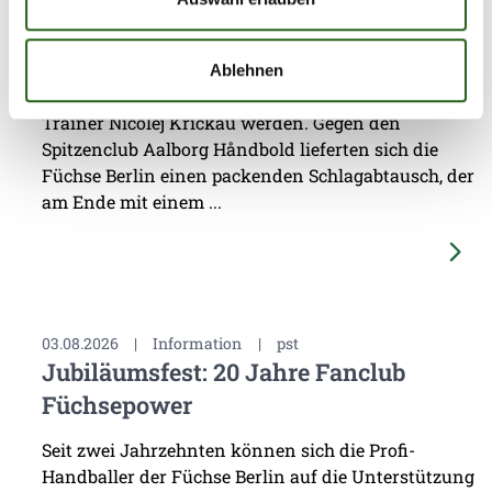
Das vierte Testspiel seit dem Beginn der
Vorbereitung auf die Spielzeit 2026/27 sollte eine
Ablehnen
erste Standortbestimmung für das Team von
Trainer Nicolej Krickau werden. Gegen den
Spitzenclub Aalborg Håndbold lieferten sich die
Füchse Berlin einen packenden Schlagabtausch, der
am Ende mit einem ...
03.08.2026
|
Information
|
pst
Jubiläumsfest: 20 Jahre Fanclub
Füchsepower
Seit zwei Jahrzehnten können sich die Profi-
Handballer der Füchse Berlin auf die Unterstützung