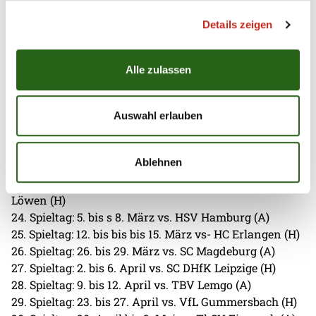
16. Spieltag: 10. bis 11. Dezember vs. SG Flensburg-
Details zeigen
Handewitt (A)
17. Spieltag: 13. bis 15. Dezember vs. HSG Wetzlar (H)
18. Spieltag: 20. bis 21. Dezember vs. GWD Minden (A)
Alle zulassen
19. Spieltag: 26. bis 27. Dezember vs. FRISCH AUF!
Göppingen (H)
Jahreswende von 2025 auf 2026
Auswahl erlauben
20. Spieltag: 10. bis 11. Februar vs. HSG Wetzlar (A)
21. Spieltag: 13. bis 16. Februar vs. TVB Stuttgart (H)
Ablehnen
22. Spieltag: 19. bis 22. Februar vs. Bergischer HC (A)
23. Spieltag: 26. Februar bis 2. März vs. Rhein-Neckar
Löwen (H)
24. Spieltag: 5. bis s 8. März vs. HSV Hamburg (A)
25. Spieltag: 12. bis bis bis 15. März vs- HC Erlangen (H)
26. Spieltag: 26. bis 29. März vs. SC Magdeburg (A)
27. Spieltag: 2. bis 6. April vs. SC DHfK Leipzige (H)
28. Spieltag: 9. bis 12. April vs. TBV Lemgo (A)
29. Spieltag: 23. bis 27. April vs. VfL Gummersbach (H)