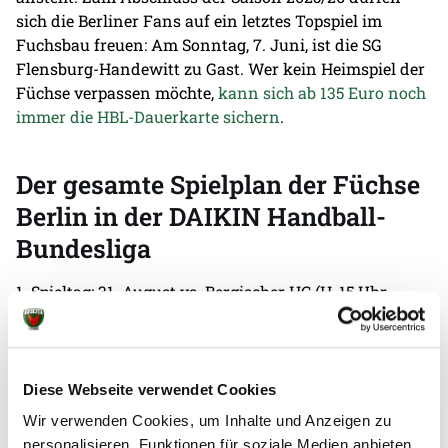
sich die Berliner Fans auf ein letztes Topspiel im
Fuchsbau freuen: Am Sonntag, 7. Juni, ist die SG
Flensburg-Handewitt zu Gast. Wer kein Heimspiel der
Füchse verpassen möchte,
kann sich ab 135 Euro noch
immer die HBL-Dauerkarte sichern
.
Der gesamte Spielplan der Füchse
Berlin in der DAIKIN Handball-
Bundesliga
1. Spieltag: 31. August vs. Bergischer HC (H, 15 Uhr,
Tickets
)
2. Spieltag: 3. September vs. FRISCH AUF! Göppingen
(A, 19 Uhr)
3. Spieltag: 6. September vs. SC Magdeburg (H, 15.40
Diese Webseite verwendet Cookies
Uhr,
Tickets
)
Wir verwenden Cookies, um Inhalte und Anzeigen zu
4. Spieltag: 14. September vs. VfL Gummersbach (A, 15
personalisieren, Funktionen für soziale Medien anbieten