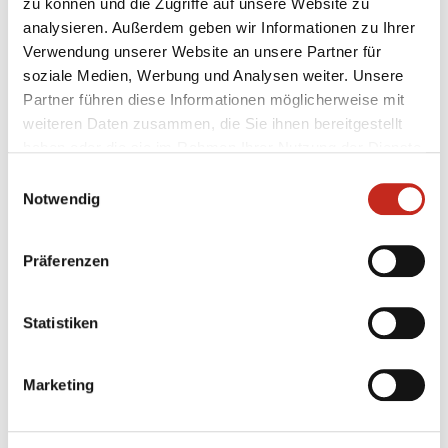
zu können und die Zugriffe auf unsere Website zu
zurück, um die weitere Vorbereitung in „Füchse Town“
analysieren. Außerdem geben wir Informationen zu Ihrer
aufzunehmen.
Verwendung unserer Website an unsere Partner für
soziale Medien, Werbung und Analysen weiter. Unsere
Partner führen diese Informationen möglicherweise mit
weiteren Daten zusammen, die Sie ihnen bereitgestellt
haben oder die sie im Rahmen Ihrer Nutzung der Dienste
gesammelt haben.
Einwilligungsauswahl
Weitere News
Notwendig
Präferenzen
07.08.2026
|
Information
|
pst
Statistiken
Testspiel mit Champions-League-
Feeling
Marketing
Zum zweiten Mal in dieser Woche haben die Füchse
Berlin gegen Aalborg Håndbold getestet, das