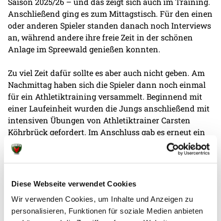
Saison 2025/26 – und das zeigt sich auch im Training.
Anschließend ging es zum Mittagstisch. Für den einen
oder anderen Spieler standen danach noch Interviews
an, während andere ihre freie Zeit in der schönen
Anlage im Spreewald genießen konnten.
Zu viel Zeit dafür sollte es aber auch nicht geben. Am
Nachmittag haben sich die Spieler dann noch einmal
für ein Athletiktraining versammelt. Beginnend mit
einer Laufeinheit wurden die Jungs anschließend mit
intensiven Übungen von Athletiktrainer Carsten
Köhrbrück gefordert. Im Anschluss gab es erneut ein
ausgiebiges Buffet, ehe die Spieler bis zum nächsten
Morgen freie Zeit hatten. Am Freitag, 1. August, ab 18
Uhr, steht das Blitzturnier in der Blau-Gelb-Arena in
Lübbenau an. Dort sind ebenfalls die TSG Lübbenau 63
Diese Webseite verwendet Cookies
sowie der HV Grün-Weiß Werder vertreten, und es
Wir verwenden Cookies, um Inhalte und Anzeigen zu
spielt jeder gegen jeden jeweils 30 Minuten. Am
personalisieren, Funktionen für soziale Medien anbieten
Samstag reisen die Füchse aus dem Trainingslager