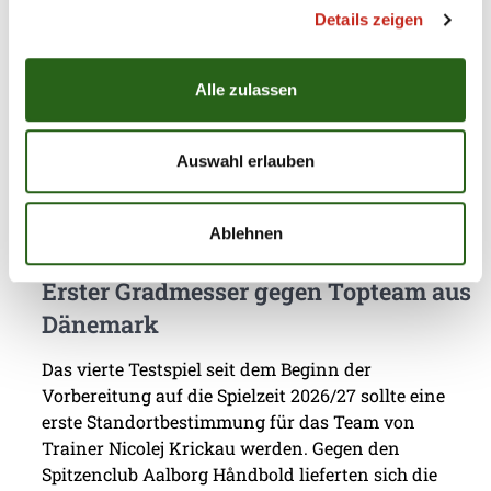
ebenfalls wieder in der Königsklasse vertreten ist.
Details zeigen
Beim amtierenden Dänischen Meister konnte der
Deutsche Pokalsieger an diesem Freitagabend
Alle zulassen
erneut keinen Sieg einfahren, jedoch wertvolle
Minuten in ...
Auswahl erlauben
Ablehnen
05.08.2026
|
Information
|
pg
Erster Gradmesser gegen Topteam aus
Dänemark
Das vierte Testspiel seit dem Beginn der
Vorbereitung auf die Spielzeit 2026/27 sollte eine
erste Standortbestimmung für das Team von
Trainer Nicolej Krickau werden. Gegen den
Spitzenclub Aalborg Håndbold lieferten sich die