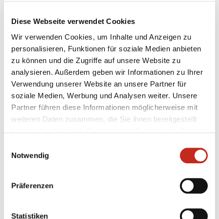
Diese Webseite verwendet Cookies
Wir verwenden Cookies, um Inhalte und Anzeigen zu
personalisieren, Funktionen für soziale Medien anbieten
07.08.2026
|
Information
|
pst
zu können und die Zugriffe auf unsere Website zu
Testspiel mit Champions-League-
analysieren. Außerdem geben wir Informationen zu Ihrer
Feeling
Verwendung unserer Website an unsere Partner für
soziale Medien, Werbung und Analysen weiter. Unsere
Zum zweiten Mal in dieser Woche haben die Füchse
Partner führen diese Informationen möglicherweise mit
Berlin gegen Aalborg Håndbold getestet, das
weiteren Daten zusammen, die Sie ihnen bereitgestellt
ebenfalls wieder in der Königsklasse vertreten ist.
haben oder die sie im Rahmen Ihrer Nutzung der Dienste
Beim amtierenden Dänischen Meister konnte der
gesammelt haben.
Einwilligungsauswahl
Deutsche Pokalsieger an diesem Freitagabend
Notwendig
erneut keinen Sieg einfahren, jedoch wertvolle
Minuten in ...
Präferenzen
Statistiken