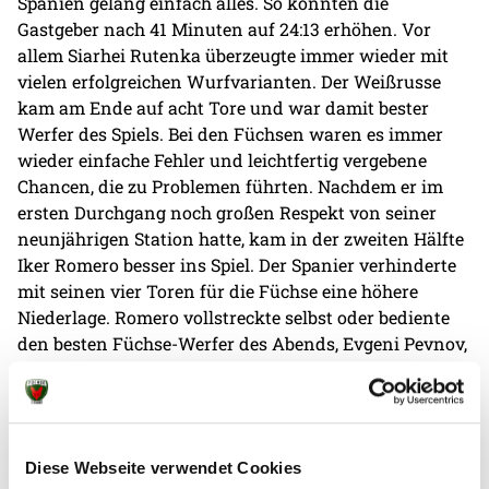
Spanien gelang einfach alles. So konnten die
Gastgeber nach 41 Minuten auf 24:13 erhöhen. Vor
allem Siarhei Rutenka überzeugte immer wieder mit
vielen erfolgreichen Wurfvarianten. Der Weißrusse
kam am Ende auf acht Tore und war damit bester
Werfer des Spiels. Bei den Füchsen waren es immer
wieder einfache Fehler und leichtfertig vergebene
Chancen, die zu Problemen führten. Nachdem er im
ersten Durchgang noch großen Respekt von seiner
neunjährigen Station hatte, kam in der zweiten Hälfte
Iker Romero besser ins Spiel. Der Spanier verhinderte
mit seinen vier Toren für die Füchse eine höhere
Niederlage. Romero vollstreckte selbst oder bediente
den besten Füchse-Werfer des Abends, Evgeni Pevnov,
am Kreis.
Doch am Ende waren es, wie schon in Leon in der
vergangenen Saison, wieder elf Tore Differenz auf
Diese Webseite verwendet Cookies
spanischem Boden. Mit 34:23 setzten sich die