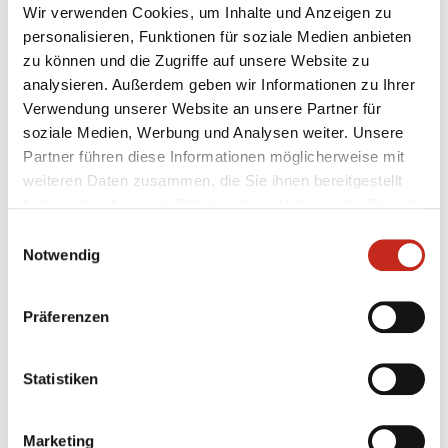
Hausherren gegen die Füchse Berlin durch. Damit
Wir verwenden Cookies, um Inhalte und Anzeigen zu
stehen die Katalanen an der Spitze der Tabelle in
personalisieren, Funktionen für soziale Medien anbieten
Gruppe D und die Füchse Berlin bekleiden nun den
zu können und die Zugriffe auf unsere Website zu
vierten Tabellenplatz. Mit der Auswärtspartie in
analysieren. Außerdem geben wir Informationen zu Ihrer
Szeged am kommenden Wochenende und dem
Verwendung unserer Website an unsere Partner für
Heimspiel gegen die Kadetten Schaffhausen am 17.
soziale Medien, Werbung und Analysen weiter. Unsere
Oktober stehen für die Füchse nun zwei wichtige
Partner führen diese Informationen möglicherweise mit
Spiele zur Standortbestimmung in der diesjährigen
weiteren Daten zusammen, die Sie ihnen bereitgestellt
Champions League an.
haben oder die sie im Rahmen Ihrer Nutzung der Dienste
gesammelt haben.
Einwilligungsauswahl
Notwendig
Präferenzen
Weitere News
Statistiken
Marketing