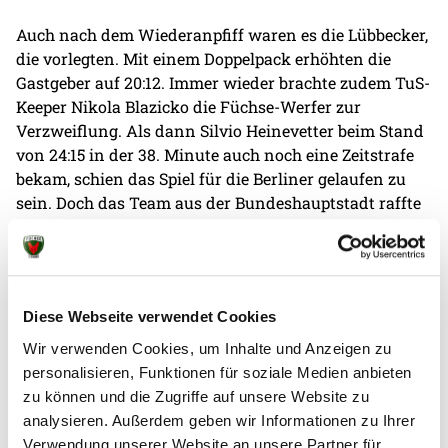
Auch nach dem Wiederanpfiff waren es die Lübbecker,
die vorlegten. Mit einem Doppelpack erhöhten die
Gastgeber auf 20:12. Immer wieder brachte zudem TuS-
Keeper Nikola Blazicko die Füchse-Werfer zur
Verzweiflung. Als dann Silvio Heinevetter beim Stand
von 24:15 in der 38. Minute auch noch eine Zeitstrafe
bekam, schien das Spiel für die Berliner gelaufen zu
sein. Doch das Team aus der Bundeshauptstadt raffte
sich noch einmal zusammen und startete nach 45
Minuten die Aufholjagd. Vom 28:20 gelang es dem
Team um Kapitän Torsten Laen so bis zur 53. Minute
noch einmal auf 29:26 (54. Minute) zu verkürzen. Den
Diese Webseite verwendet Cookies
Gastgebern ging der Schwung verloren und die Füchse
waren plötzlich wieder dran. Aber nach einem nicht
Wir verwenden Cookies, um Inhalte und Anzeigen zu
niedergelegten Ball nach einem Stürmerfoul und der
personalisieren, Funktionen für soziale Medien anbieten
darauffolgenden Zeitstrafe endete die Aufholjagd
zu können und die Zugriffe auf unsere Website zu
wieder.
analysieren. Außerdem geben wir Informationen zu Ihrer
Verwendung unserer Website an unsere Partner für