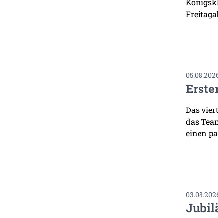
Königskl
Freitaga
05.08.202
Erste
Das vier
das Team
einen pa
03.08.202
Jubil