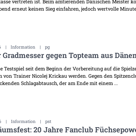
asse vertreten ist. Beim amtierenden Dänischen Meister k
bend erneut keinen Sieg einfahren, jedoch wertvolle Minuten
6
|
Information
|
pg
r Gradmesser gegen Topteam aus Däne
te Testspiel seit dem Beginn der Vorbereitung auf die Spiel
 von Trainer Nicolej Krickau werden. Gegen den Spitzenclu
ckenden Schlagabtausch, der am Ende mit einem ...
6
|
Information
|
pst
äumsfest: 20 Jahre Fanclub Füchsepow