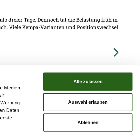
lb dreier Tage. Dennoch tat die Belastung früh in
ruch. Viele Kempa-Varianten und Positionswechsel
Alle zulassen
le Medien
ir
TZ
ATGB
Auswahl erlauben
, Werbung
ren Daten
ienste
Ablehnen