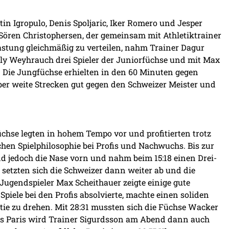
n Igropulo, Denis Spoljaric, Iker Romero und Jesper
Sören Christophersen, der gemeinsam mit Athletiktrainer
astung gleichmäßig zu verteilen, nahm Trainer Dagur
ly Weyhrauch drei Spieler der Juniorfüchse und mit Max
 Die Jungfüchse erhielten in den 60 Minuten gegen
ber weite Strecken gut gegen den Schweizer Meister und
Füchse legten in hohem Tempo vor und profitierten trotz
en Spielphilosophie bei Profis und Nachwuchs. Bis zur
d jedoch die Nase vorn und nahm beim 15:18 einen Drei-
setzten sich die Schweizer dann weiter ab und die
A-Jugendspieler Max Scheithauer zeigte einige gute
piele bei den Profis absolvierte, machte einen soliden
rtie zu drehen. Mit 28:31 mussten sich die Füchse Wacker
s Paris wird Trainer Sigurdsson am Abend dann auch