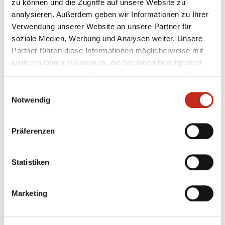
zu können und die Zugriffe auf unsere Website zu
steht dann am 19.2. auch fest, ob NARVA auch der
analysieren. Außerdem geben wir Informationen zu Ihrer
Gegner am 17.4. im Pokalfinale sein wird, die SG
Verwendung unserer Website an unsere Partner für
NARVA Berlin bestreitet dann das zweite Halbfinale
soziale Medien, Werbung und Analysen weiter. Unsere
gegen die SG Hermsdorf-Waidmannslust.
Partner führen diese Informationen möglicherweise mit
weiteren Daten zusammen, die Sie ihnen bereitgestellt
haben oder die sie im Rahmen Ihrer Nutzung der Dienste
gesammelt haben.
Einwilligungsauswahl
Notwendig
Weitere News
Präferenzen
Statistiken
05.08.2026
|
Spielbericht
|
pg
Marketing
Erster Gradmesser gegen Topteam aus
Dänemark