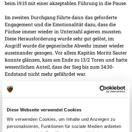
beim 19:15 mit einer akzeptablen Führung in die Pause.
Im zweiten Durchgang führte dann das geforderte
Engagement und die Emotionalität dazu, dass die
Füchse immer wieder in Unterzahl agieren mussten.
Diese Herausforderung wurde sehr gut gelöst, im
Angriff wurde die gegnerische Abwehr immer wieder
auseinander gezogen. Vor allem Kapitän Moritz Sauter
konnte glänzen, kam am Ende zu 13/2 Toren und hatte
wesentlichen Anteil, dass der Sieg bis zum 34:30-
Endstand nicht mehr gefährdet war.
"Die Einstellung und der Auftritt der Jungs hat mir
gefallen", freute sich auch Trainer Martin Berger über
den Einzug ins Pokalfinale, "gerade mit Blick auf die
nächsten Aufgaben war das sehr wichtig." In drei
Diese Webseite verwendet Cookies
Wochen tritt die Mannschaft zu ihrem nächsten Spiel
Wir verwenden Cookies, um Inhalte und Anzeigen zu
zuhause gegen die SG NARVA Berlin an, derzeit mit
personalisieren, Funktionen für soziale Medien anbieten
zwei Minuspunkten Tabellenzweiter. Zwei Tage später