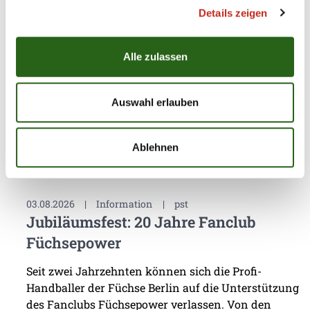
Details zeigen
Das vierte Testspiel seit dem Beginn der
Vorbereitung auf die Spielzeit 2026/27 sollte eine
erste Standortbestimmung für das Team von
Alle zulassen
Trainer Nicolej Krickau werden. Gegen den
Spitzenclub Aalborg Håndbold lieferten sich die
Füchse Berlin einen packenden Schlagabtausch, der
Auswahl erlauben
am Ende mit einem ...
Ablehnen
03.08.2026
|
Information
|
pst
Jubiläumsfest: 20 Jahre Fanclub
Füchsepower
Seit zwei Jahrzehnten können sich die Profi-
Handballer der Füchse Berlin auf die Unterstützung
des Fanclubs Füchsepower verlassen. Von den