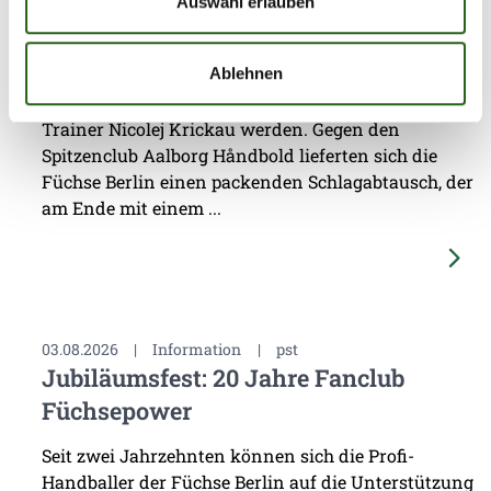
Dänemark
Auswahl erlauben
Das vierte Testspiel seit dem Beginn der
Ablehnen
Vorbereitung auf die Spielzeit 2026/27 sollte eine
erste Standortbestimmung für das Team von
Trainer Nicolej Krickau werden. Gegen den
Spitzenclub Aalborg Håndbold lieferten sich die
Füchse Berlin einen packenden Schlagabtausch, der
am Ende mit einem ...
03.08.2026
|
Information
|
pst
Jubiläumsfest: 20 Jahre Fanclub
Füchsepower
Seit zwei Jahrzehnten können sich die Profi-
Handballer der Füchse Berlin auf die Unterstützung