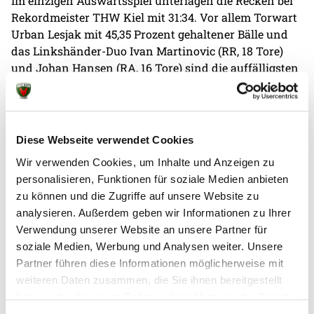
Im einzigen Auswärtsspiel unterlagen die Recken bei
Rekordmeister THW Kiel mit 31:34. Vor allem Torwart
Urban Lesjak mit 45,35 Prozent gehaltener Bälle und
das Linkshänder-Duo Ivan Martinovic (RR, 18 Tore)
und Johan Hansen (RA, 16 Tore) sind die auffälligsten
Akteure der Gäste. Co-Trainer Iker Romero dagegen ist
den Füchsen Berlin noch aus vergangenen Tagen sehr
gut bekannt, holte er doch mit Berlin den DHB-Pokal
2014 und den EHF-Cup 2015.
Diese Webseite verwendet Cookies
Wir verwenden Cookies, um Inhalte und Anzeigen zu
personalisieren, Funktionen für soziale Medien anbieten
zu können und die Zugriffe auf unsere Website zu
analysieren. Außerdem geben wir Informationen zu Ihrer
Verwendung unserer Website an unsere Partner für
Weitere News
soziale Medien, Werbung und Analysen weiter. Unsere
Partner führen diese Informationen möglicherweise mit
weiteren Daten zusammen, die Sie ihnen bereitgestellt
haben oder die sie im Rahmen Ihrer Nutzung der Dienste
gesammelt haben.