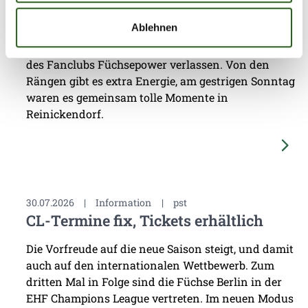
Füchsepower
Ablehnen
Seit zwei Jahrzehnten können sich die Profi-
Handballer der Füchse Berlin auf die Unterstützung
des Fanclubs Füchsepower verlassen. Von den
Rängen gibt es extra Energie, am gestrigen Sonntag
waren es gemeinsam tolle Momente in
Reinickendorf.
30.07.2026
|
Information
|
pst
CL-Termine fix, Tickets erhältlich
Die Vorfreude auf die neue Saison steigt, und damit
auch auf den internationalen Wettbewerb. Zum
dritten Mal in Folge sind die Füchse Berlin in der
EHF Champions League vertreten. Im neuen Modus