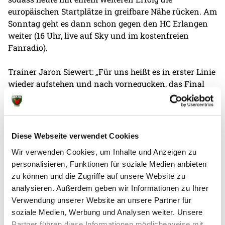
europäischen Startplätze in greifbare Nähe rücken. Am
Sonntag geht es dann schon gegen den HC Erlangen
weiter (16 Uhr, live auf Sky und im kostenfreien
Fanradio).
Trainer Jaron Siewert: „Für uns heißt es in erster Linie
wieder aufstehen und nach vornegucken, das Final
Four hinter uns zu lassen. Mit Lemgo erwartet uns
eine Mannschaft, die gut drauf ist und zuletzt auch
Kiel Paroli geboten hat. Wir treffen auf alte Bekannte
mit Freddy Simak und Bjarki Elisson. Wir müssen es
Diese Webseite verwendet Cookies
schaffen, kompakt zu stehen und uns gegenseitig zu
Wir verwenden Cookies, um Inhalte und Anzeigen zu
helfen. Die müden Beine müssen durch den Einsatz
personalisieren, Funktionen für soziale Medien anbieten
der anderen ausgeglichen werden."
zu können und die Zugriffe auf unsere Website zu
analysieren. Außerdem geben wir Informationen zu Ihrer
Verwendung unserer Website an unsere Partner für
soziale Medien, Werbung und Analysen weiter. Unsere
Partner führen diese Informationen möglicherweise mit