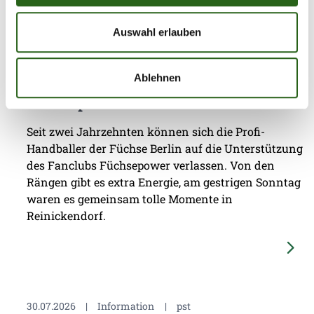
Auswahl erlauben
03.08.2026
|
Information
|
pst
Jubiläumsfest: 20 Jahre Fanclub
Ablehnen
Füchsepower
Seit zwei Jahrzehnten können sich die Profi-
Handballer der Füchse Berlin auf die Unterstützung
des Fanclubs Füchsepower verlassen. Von den
Rängen gibt es extra Energie, am gestrigen Sonntag
waren es gemeinsam tolle Momente in
Reinickendorf.
30.07.2026
|
Information
|
pst