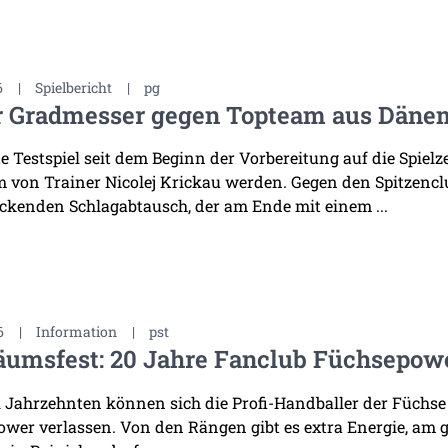
6
|
Spielbericht
|
pg
r Gradmesser gegen Topteam aus Däne
te Testspiel seit dem Beginn der Vorbereitung auf die Spiel
 von Trainer Nicolej Krickau werden. Gegen den Spitzenclu
ckenden Schlagabtausch, der am Ende mit einem ...
6
|
Information
|
pst
äumsfest: 20 Jahre Fanclub Füchsepow
i Jahrzehnten können sich die Profi-Handballer der Füchse
wer verlassen. Von den Rängen gibt es extra Energie, am 