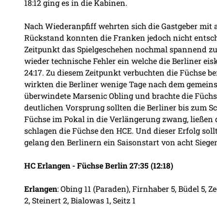
18:12 ging es in die Kabinen.
Nach Wiederanpfiff wehrten sich die Gastgeber mit 
Rückstand konnten die Franken jedoch nicht entsch
Zeitpunkt das Spielgeschehen nochmal spannend zu g
wieder technische Fehler ein welche die Berliner ei
24:17. Zu diesem Zeitpunkt verbuchten die Füchse be
wirkten die Berliner wenige Tage nach dem gemeinsa
überwindete Marsenic Obling und brachte die Füchse
deutlichen Vorsprung sollten die Berliner bis zum 
Füchse im Pokal in die Verlängerung zwang, ließen d
schlagen die Füchse den HCE. Und dieser Erfolg sollt
gelang den Berlinern ein Saisonstart von acht Siege
HC Erlangen - Füchse Berlin 27:35 (12:18)
Erlangen
: Obing 11 (Paraden), Firnhaber 5, Büdel 5, Z
2, Steinert 2, Bialowas 1, Seitz 1