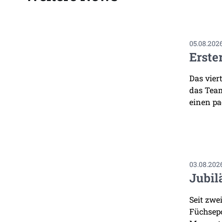
05.08.202
Erste
Das vier
das Team
einen pa
03.08.202
Jubil
Seit zwe
Füchsepo