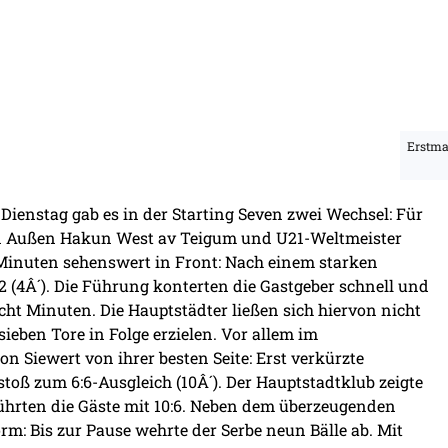
Erstmal
Dienstag gab es in der Starting Seven zwei Wechsel: Für
den Außen Hakun West av Teigum und U21-Weltmeister
r Minuten sehenswert in Front: Nach einem starken
 (4Â´). Die Führung konterten die Gastgeber schnell und
cht Minuten. Die Hauptstädter ließen sich hiervon nicht
sieben Tore in Folge erzielen. Vor allem im
 Siewert von ihrer besten Seite: Erst verkürzte
stoß zum 6:6-Ausgleich (10Â´). Der Hauptstadtklub zeigte
führten die Gäste mit 10:6. Neben dem überzeugenden
orm: Bis zur Pause wehrte der Serbe neun Bälle ab. Mit