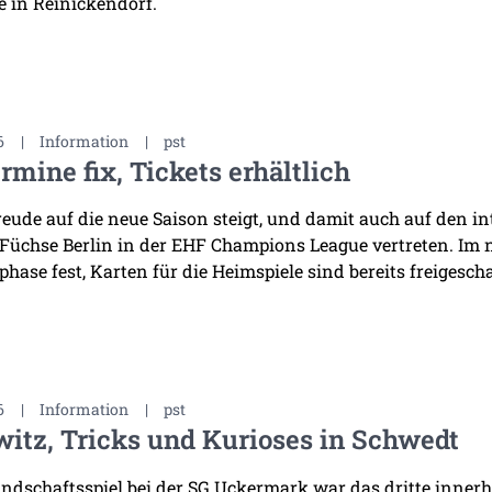
 in Reinickendorf.
6
|
Information
|
pst
rmine fix, Tickets erhältlich
reude auf die neue Saison steigt, und damit auch auf den i
 Füchse Berlin in der EHF Champions League vertreten. Im
hase fest, Karten für die Heimspiele sind bereits freigescha
6
|
Information
|
pst
witz, Tricks und Kurioses in Schwedt
ndschaftsspiel bei der SG Uckermark war das dritte innerha