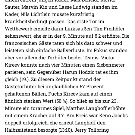
Sauter, Marvin Kix und Lasse Ludwig standen im
Kader, Nils Lichtlein musste kurzfristig
krankheitsbedingt passen. Das erste Tor im
Wettbewerb erzielte dann Linksaußen Tim Freihöfer
sehenswert, ehe er in der 9. Minute auf 6:2 erhöhte. Die
französischen Gäste taten sich bis dato schwer und
leisteten sich einfache Ballverluste. Im Fokus standen
aber vor allem die Torhüter beider Teams. Victor
Kireev konnte nach vier Minuten einen Siebenmeter
parieren, sein Gegenüber Harun Hodzic tat es ihm
gleich (19.). Zu diesem Zeitpunkt stand der
Gästetorhüter bei unglaublichen 57 Prozent
gehaltenen Bällen, Fuchs Kireev kam auf einen
ähnlich starken Wert (50 %). So blieb es bis zur 23.
Minute ein torarmes Spiel, Matthes Langhoff erhöhte
mit einem Kracher auf 9:7. Am Kreis war Keno Jacobs
doppelt erfolgreich, ehe erneut Langhoff den
Halbzeitstand besorgte (13:10). Jerry Tollbring