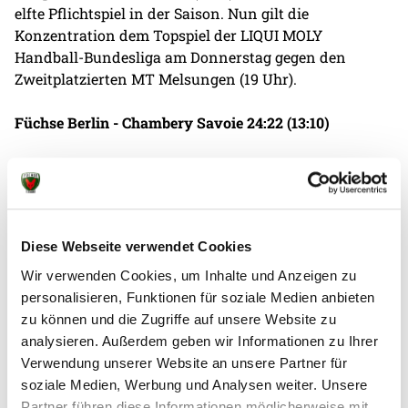
elfte Pflichtspiel in der Saison. Nun gilt die
Konzentration dem Topspiel der LIQUI MOLY
Handball-Bundesliga am Donnerstag gegen den
Zweitplatzierten MT Melsungen (19 Uhr).
Füchse Berlin - Chambery Savoie 24:22 (13:10)
Berlin:
Kireev (13 Paraden, 2 Siebenmeter), Freihöfer 5,
Andersson 3, Lindberg 3/3, Gidsel 3, Av Teigum 3,
Langhoff 2, Beneke 2, Jacobs 2, Marsenic 1
Diese Webseite verwendet Cookies
Chambery:
Hodzic (12 Paraden, 2 Siebenmeter), Richert
5, Goni Leoz 4, Anquetil 4, Costoya 3, Tissot 3, Traore 1,
Wir verwenden Cookies, um Inhalte und Anzeigen zu
Skube 1, Brouzet 1
personalisieren, Funktionen für soziale Medien anbieten
zu können und die Zugriffe auf unsere Website zu
Trainer Jaron Siewert:
„Es war heute ein extrem
analysieren. Außerdem geben wir Informationen zu Ihrer
schweres Spiel für uns. Wir haben vorne keine
Verwendung unserer Website an unsere Partner für
Lösungen gefunden, dafür bin ich aber sehr stolz auf
soziale Medien, Werbung und Analysen weiter. Unsere
meine Abwehr und auf Victor Kireev im Tor. Heute
Partner führen diese Informationen möglicherweise mit