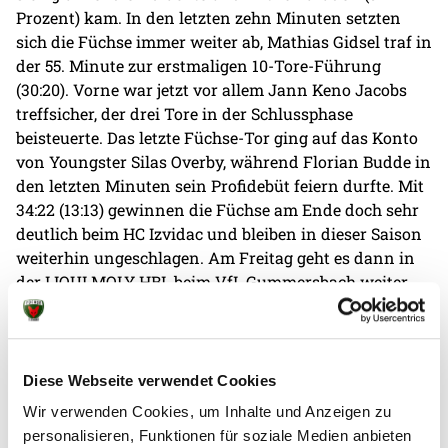
Prozent) kam. In den letzten zehn Minuten setzten
sich die Füchse immer weiter ab, Mathias Gidsel traf in
der 55. Minute zur erstmaligen 10-Tore-Führung
(30:20). Vorne war jetzt vor allem Jann Keno Jacobs
treffsicher, der drei Tore in der Schlussphase
beisteuerte. Das letzte Füchse-Tor ging auf das Konto
von Youngster Silas Overby, während Florian Budde in
den letzten Minuten sein Profidebüt feiern durfte. Mit
34:22 (13:13) gewinnen die Füchse am Ende doch sehr
deutlich beim HC Izvidac und bleiben in dieser Saison
weiterhin ungeschlagen. Am Freitag geht es dann in
der LIQUI MOLY HBL beim VfL Gummersbach weiter
(20 Uhr).
HC Izvidac - Füchse Berlin 22:34 (13:13)
Diese Webseite verwendet Cookies
Izvidac:
Suljevic (4 Paraden), Alihodzic (4 Paraden),
Wir verwenden Cookies, um Inhalte und Anzeigen zu
Cesko 5, Bebek 4, Odak 3, Dzelilovic 3, Pavlovic 3,
personalisieren, Funktionen für soziale Medien anbieten