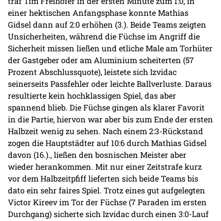
traf Tim Freihöfer in der ersten Minute zum 1:0, in
einer hektischen Anfangsphase konnte Mathias
Gidsel dann auf 2:0 erhöhen (3.). Beide Teams zeigten
Unsicherheiten, während die Füchse im Angriff die
Sicherheit missen ließen und etliche Male am Torhüter
der Gastgeber oder am Aluminium scheiterten (57
Prozent Abschlussquote), leistete sich Izvidac
seinerseits Passfehler oder leichte Ballverluste. Daraus
resultierte kein hochklassigen Spiel, das aber
spannend blieb. Die Füchse gingen als klarer Favorit
in die Partie, hiervon war aber bis zum Ende der ersten
Halbzeit wenig zu sehen. Nach einem 2:3-Rückstand
zogen die Hauptstädter auf 10:6 durch Mathias Gidsel
davon (16.)., ließen den bosnischen Meister aber
wieder herankommen. Mit nur einer Zeitstrafe kurz
vor dem Halbzeitpfiff lieferten sich beide Teams bis
dato ein sehr faires Spiel. Trotz eines gut aufgelegten
Victor Kireev im Tor der Füchse (7 Paraden im ersten
Durchgang) sicherte sich Izvidac durch einen 3:0-Lauf