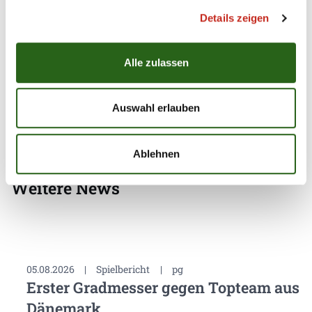
nicht geschafft, uns abzusetzen und haben es dem
Details zeigen
Gegner mit technischen Fehlern und nicht genutzten
Chancen leicht gemacht. In der zweiten Hälfte haben
wir das dann besser gemacht und zum Ende auch
Alle zulassen
deutlich gewonnen."
Auswahl erlauben
Ablehnen
Weitere News
05.08.2026
|
Spielbericht
|
pg
Erster Gradmesser gegen Topteam aus
Dänemark