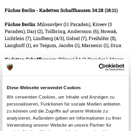
Füchse Berlin - Kadetten Schaffhausen 34:28 (18:11)
Füchse Berlin
: Milosavljev (11 Paraden), Kireev (3
Paraden), Darj (2), Tollbring, Andersson (6), Nowak,
Lichtlein (7), Lindberg (4/3), Gidsel (7), Freihöfer (5),
Langhoff (1), av Teigum, Jacobs (1), Marsenic (1), Drux
Kadetten Schaffhausen
: PilipoviÄ‡ (3 Paraden), Meyer
(6 Paraden), Prince, M. Ben Romdhane (4), Matzken,
Rikhardsson (8/2), CaÃ±ellas (6), Hrachovec, Schopper
(2), S. Ben Romdhane , Lier (2), Brücker, MarkoviÄ‡,
MartinoviÄ‡ (4), Herburger (2)
Diese Webseite verwendet Cookies
Wir verwenden Cookies, um Inhalte und Anzeigen zu
Trainer Jaron Siewert
: „Den Grundstein für den Sieg
personalisieren, Funktionen für soziale Medien anbieten
heute haben wir in der ersten Halbzeit gelegt.
zu können und die Zugriffe auf unsere Website zu
Besonders in den ersten 15-20 Minuten standen wir
analysieren. Außerdem geben wir Informationen zu Ihrer
super in der Abwehr, haben viel Tempo gemacht und
Verwendung unserer Website an unsere Partner für
einen komfortablen Vorsprung herausgeholt. In der