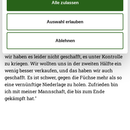
Alle zulassen
Gästetrainer Hrvoje Horvat
: „Berlin hat eine tolle
Kulisse, eine Superatmosphäre. Es war spannend, hier
zu spielen. Wir haben es leider nicht geschafft, unsere
Auswahl erlauben
Deckung aufzustellen. Dadurch sind die Füchse zu
leichten Toren gekommen, vor allem in der ersten
Ablehnen
Halbzeit haben sie alle Lücken ausgenutzt. Sie haben
wieder mit viel Tempo gespielt, das wussten wir, aber
wir haben es leider nicht geschafft, es unter Kontrolle
zu kriegen. Wir wollten uns in der zweiten Hälfte ein
wenig besser verkaufen, und das haben wir auch
geschafft. Es ist schwer, gegen die Füchse mehr als so
eine vernünftige Niederlage zu holen. Zufrieden bin
ich mit meiner Mannschaft, die bis zum Ende
gekämpft hat."