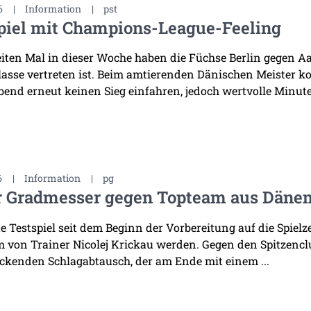
6
|
Information
|
pst
piel mit Champions-League-Feeling
ten Mal in dieser Woche haben die Füchse Berlin gegen Aal
asse vertreten ist. Beim amtierenden Dänischen Meister k
bend erneut keinen Sieg einfahren, jedoch wertvolle Minuten
6
|
Information
|
pg
r Gradmesser gegen Topteam aus Däne
te Testspiel seit dem Beginn der Vorbereitung auf die Spiel
 von Trainer Nicolej Krickau werden. Gegen den Spitzenclu
ckenden Schlagabtausch, der am Ende mit einem ...