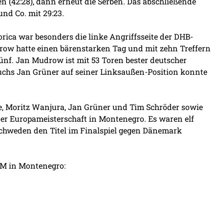
n (42:28), dann erneut die Serben. Das abschließende
nd Co. mit 29:23.
orica war besonders die linke Angriffsseite der DHB-
ow hatte einen bärenstarken Tag und mit zehn Treffern
fünf. Jan Mudrow ist mit 53 Toren bester deutscher
fuchs Jan Grüner auf seiner Linksaußen-Position konnte
, Moritz Wanjura, Jan Grüner und Tim Schröder sowie
er Europameisterschaft in Montenegro. Es waren elf
Schweden den Titel im Finalspiel gegen Dänemark
EM in Montenegro: