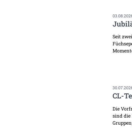
03.08.202
Jubil
Seit zwe
Füchsepo
Momente
30.07.202
CL-Te
Die Vorf
sind die
Gruppenp