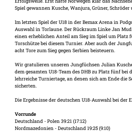
Erfolgswelle. Erst hatte Norwegen klar das Nachsehe
Spiel gewannen Kusche, Wanjura, Grüner, Schröder u
Im letzten Spiel der U18 in der Bemax Arena in Podg
Auswahl in Torlaune. Der Rückraum Linke Jan Mudr
einen erheblichen Anteil am Sieg im Spiel um Platz 
Torschütze bei diesem Turnier. Aber auch der Jung
acht Tore zum Sieg gegen Serbien beisteuern.
Wir gratulieren unseren Jungfüchsen Julian Kusche
dem gesamten U18-Team des DHB zu Platz fünf bei d
lehrreiche Turniertage, an denen sich am Ende die 
sicherten.
Die Ergebnisse der deutschen U18-Auswahl bei der 
Vorrunde
Deutschland - Polen 39:21 (17:12)
Nordmazedonien - Deutschland 19:25 (9:10)