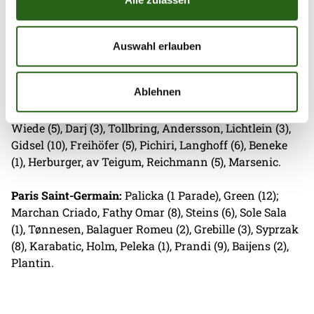
vor allem in der ersten Halbzeit, als sie uns überrannt
haben. In der zweiten Halbzeit haben wir unsere
Stabilität in der Abwehr verloren und zu viele Fehler
Auswahl erlauben
gemacht, sodass PSG leichte Tore erzielen konnte. Aus
diesen Fehlern müssen wir jetzt lernen.“
Ablehnen
Füchse Berlin:
Ludwig (4 Paraden), Milosavljev (7);
Wiede (5), Darj (3), Tollbring, Andersson, Lichtlein (3),
Gidsel (10), Freihöfer (5), Pichiri, Langhoff (6), Beneke
(1), Herburger, av Teigum, Reichmann (5), Marsenic.
Paris Saint-Germain:
Palicka (1 Parade), Green (12);
Marchan Criado, Fathy Omar (8), Steins (6), Sole Sala
(1), Tønnesen, Balaguer Romeu (2), Grebille (3), Syprzak
(8), Karabatic, Holm, Peleka (1), Prandi (9), Baijens (2),
Plantin.