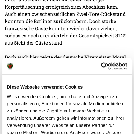
Körpertäuschung erfolgreich zum Abschluss kam.
Auch einen zwischenzeitlichen Zwei-Tore-Rückstand
konnten die Berliner zurückerobern. Doch starke
französische Gäste konnten wieder davonziehen,
sodass es nach drei Vierteln der Gesamtspielzeit 31:29
aus Sicht der Gäste stand.
Doch auch hier zeigte der deutsche Vizemeister Moral.
Tim Freihöfer glich in der 49. Minute vom
Siebenmeterstrich zum 32:32 aus. Schiedsrichter-
Entscheidung gegen die Füchse brachten die
Hausherren etwas aus dem Tritt, sodass die Pariser
Diese Webseite verwendet Cookies
mit drei Toren davonziehen konnten. Zwar gaben die
Wir verwenden Cookies, um Inhalte und Anzeigen zu
Akteure der Füchse Berlin nie auf, dennoch endete das
personalisieren, Funktionen für soziale Medien anbieten
Spiel mit 40:38 für die Gäste. Am kommenden Sonntag
zu können und die Zugriffe auf unsere Website zu
geht es in der DAIKIN Handball-Bundesliga zum
analysieren. Außerdem geben wir Informationen zu Ihrer
Aufsteiger nach Bietigheim.
Verwendung unserer Website an unsere Partner für
soziale Medien, Werbung und Analysen weiter. Unsere