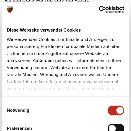
Diese Webseite verwendet Cookies
Wir verwenden Cookies, um Inhalte und Anzeigen zu
Weitere News
personalisieren, Funktionen für soziale Medien anbieten
zu können und die Zugriffe auf unsere Website zu
analysieren. Außerdem geben wir Informationen zu Ihrer
Verwendung unserer Website an unsere Partner für
soziale Medien, Werbung und Analysen weiter. Unsere
Partner führen diese Informationen möglicherweise mit
05.08.2026
|
Spielbericht
|
pg
Erster Gradmesser gegen Topteam aus
weiteren Daten zusammen, die Sie ihnen bereitgestellt
haben oder die sie im Rahmen Ihrer Nutzung der Dienste
Dänemark
gesammelt haben.
Einwilligungsauswahl
Das vierte Testspiel seit dem Beginn der
Notwendig
Vorbereitung auf die Spielzeit 2026/27 sollte eine
erste Standortbestimmung für das Team von
Präferenzen