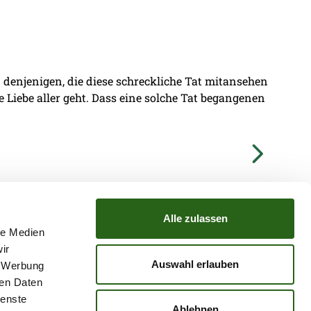
denjenigen, die diese schreckliche Tat mitansehen
ie Liebe aller geht. Dass eine solche Tat begangenen
Alle zulassen
le Medien
ir
TZ
ATGB
Auswahl erlauben
, Werbung
ren Daten
ienste
Ablehnen