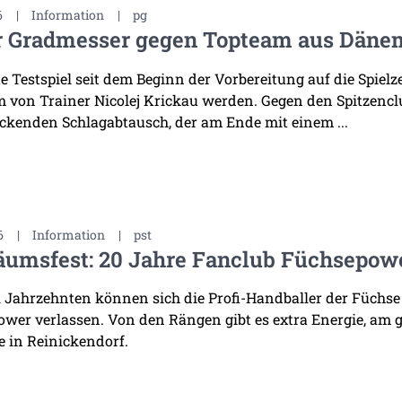
6
|
Information
|
pg
r Gradmesser gegen Topteam aus Däne
te Testspiel seit dem Beginn der Vorbereitung auf die Spiel
 von Trainer Nicolej Krickau werden. Gegen den Spitzenclu
ckenden Schlagabtausch, der am Ende mit einem ...
6
|
Information
|
pst
äumsfest: 20 Jahre Fanclub Füchsepow
i Jahrzehnten können sich die Profi-Handballer der Füchse
wer verlassen. Von den Rängen gibt es extra Energie, am 
 in Reinickendorf.