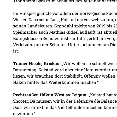
Trondheim Spektrum Schauort des Aufeinandertreff
Im Hinspiel glänzte vor allem der norwegische Füc
Werfer. Dass seine Lust, Kolstad enreut weh zu tun, gr
seinen Landsleuten. Grøndahl spielte von 2019 bis 
Spielmacher auch Mathias Gidsel aufläuft, ist aktuell
Königsklassen-Schützenliste anführt, erlitt am ver
Verletzung an der Schulter. Untersuchungen am Dien
ist.
Trainer Nicolej Krickau:
„Wir wollen so schnell wie m
Donnerstag. Kolstad wird aber eine Herausforderun
liegen, wir brauchen dort Stabilität. Offensiv wolle
Haken hinter das Weiterkommen machen.“
Rechtsaußen Hákun West av Teigum:
„Kolstad hat vi
Shooter. Da müssen wir in der Defensive die Balance f
Dass wir direkt in das Viertelfinale einziehen können
gewinnen.“