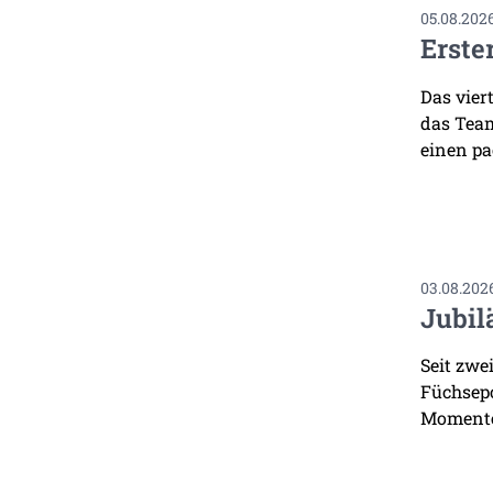
05.08.202
Erste
Das vier
das Team
einen pa
03.08.202
Jubil
Seit zwe
Füchsepo
Momente