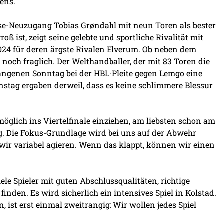
ens.
hse-Neuzugang Tobias Grøndahl mit neun Toren als bester
oß ist, zeigt seine gelebte und sportliche Rivalität mit
2024 für deren ärgste Rivalen Elverum. Ob neben dem
 noch fraglich. Der Welthandballer, der mit 83 Toren die
gangenen Sonntag bei der HBL-Pleite gegen Lemgo eine
stag ergaben derweil, dass es keine schlimmere Blessur
öglich ins Viertelfinale einziehen, am liebsten schon am
g. Die Fokus-Grundlage wird bei uns auf der Abwehr
n wir variabel agieren. Wenn das klappt, können wir einen
ele Spieler mit guten Abschlussqualitäten, richtige
inden. Es wird sicherlich ein intensives Spiel in Kolstad.
, ist erst einmal zweitrangig: Wir wollen jedes Spiel