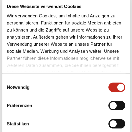
allerdings geschmolzen. Es ist nur noch ein
Diese Webseite verwendet Cookies
Silberbarren. Die Tatverdächtigen wurden gefasst.
Wir verwenden Cookies, um Inhalte und Anzeigen zu
Was dabei herausgekommen ist, ist unfassbar. Für die
personalisieren, Funktionen für soziale Medien anbieten
vermeintlichen Täter oder den vermeintlichen Täter
zu können und die Zugriffe auf unsere Website zu
war es eine Schale zu viel: Nach dem ersten Einbruch
analysieren. Außerdem geben wir Informationen zu Ihrer
haben wir eine Kamera mit Sprachregelung installiert,
Verwendung unserer Website an unsere Partner für
wodurch wir der Polizei Material liefern konnten. Alle
soziale Medien, Werbung und Analysen weiter. Unsere
beteiligten Institutionen haben intensiv und
Partner führen diese Informationen möglicherweise mit
erfolgreich daran gearbeitet - hierfür bedanke ich mich
weiteren Daten zusammen, die Sie ihnen bereitgestellt
im Namen der Füchse Berlin sehr.“
haben oder die sie im Rahmen Ihrer Nutzung der Dienste
gesammelt haben.
Einwilligungsauswahl
Notwendig
Präferenzen
Weitere News
Statistiken