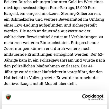
Bei den Durchsuchungen konnten Gold im Wert eines
niedrigen sechsstelligen Euro-Betrags, 15.000 Euro
Bargeld, ein eingeschmolzener Sterling-Silberbarren,
ein Schmelzofen und weitere Beweismittel im Umfang
einer Lkw-Ladung aufgefunden und sichergestellt
werden. Die noch andauernde Auswertung der
zahlreichen Beweismittel deutet auf Verbindungen zu
mehreren weiteren Einbruchstaten. Entsprechende
Zuordnungen können erst durch weitere, noch
andauernde Ermittlungen ermöglicht werden. Der 62-
Jährige kam in ein Polizeigewahrsam und wurde nach
den polizeilichen Maßnahmen entlassen. Der 41-
Jährige wurde einer Haftrichterin vorgeführt, der den
Haftbefehl in Vollzug setzte. Er wurde nunmehr der
Justizvollzugsanstalt Moabit überstellt.
Füchse-Geschäftsführer Bob Hanning
erklärt in einem
Statement: „Wir sind heute darüber informiert
worden, dass die Schale wieder da ist - sie ist