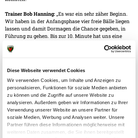
Trainer Bob Hanning:
„Es war ein sehr zäher Beginn.
Wir haben in der Anfangsphase vier freie Bälle liegen
lassen und damit Dormagen die Chance gegeben, in
Führung zu gehen. Bis zur 10. Minute hat uns eine
starke Abwehr gestützt mit einem überragenden
Henning Lahuis im Tor, der uns den Rückhalt gegeben
hat. Er hat dafür gesorgt, dass Dormagen nicht
deutlicher davonziehen konnte. Dann haben wir
Diese Webseite verwendet Cookies
weiter sehr aktiv und aggressiv verteidigt, Leo
Tautenhahn und Maxime Brodier haben das
Wir verwenden Cookies, um Inhalte und Anzeigen zu
überragend gemacht. Leo Nowak hat uns nach
personalisieren, Funktionen für soziale Medien anbieten
anfänglichen Schwierigkeiten souverän durch das
zu können und die Zugriffe auf unsere Website zu
Spiel geführt. Auch Gustav Salokat hat seine Chancen
analysieren. Außerdem geben wir Informationen zu Ihrer
auf Rechtsaußen gut verwertet, insgesamt konnten
Verwendung unserer Website an unsere Partner für
wir dadurch auf 23 Tempotore kommen. Damit haben
soziale Medien, Werbung und Analysen weiter. Unsere
wir den Grundstein für das Halbfinale gelegt. Generell
Partner führen diese Informationen möglicherweise mit
bin ich zufrieden, trotzdem habe ich noch Punkte
weiteren Daten zusammen, die Sie ihnen bereitgestellt