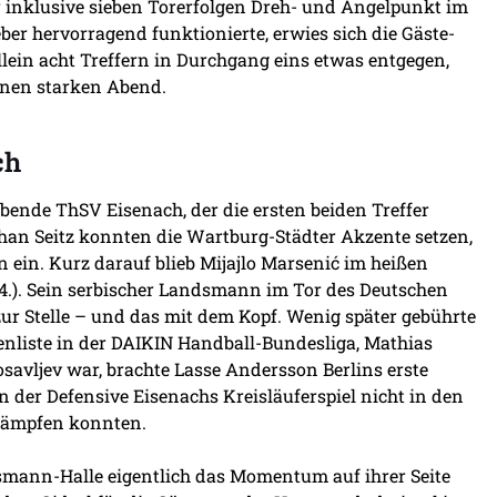
r inklusive sieben Torerfolgen Dreh- und Angelpunkt im
er hervorragend funktionierte, erwies sich die Gäste-
llein acht Treffern in Durchgang eins etwas entgegen,
inen starken Abend.
ch
ebende ThSV Eisenach, der die ersten beiden Treffer
han Seitz konnten die Wartburg-Städter Akzente setzen,
in ein. Kurz darauf blieb Mijajlo Marsenić im heißen
4.). Sein serbischer Landsmann im Tor des Deutschen
zur Stelle – und das mit dem Kopf. Wenig später gebührte
nliste in der DAIKIN Handball-Bundesliga, Mathias
avljev war, brachte Lasse Andersson Berlins erste
n der Defensive Eisenachs Kreisläuferspiel nicht in den
 kämpfen konnten.
smann-Halle eigentlich das Momentum auf ihrer Seite