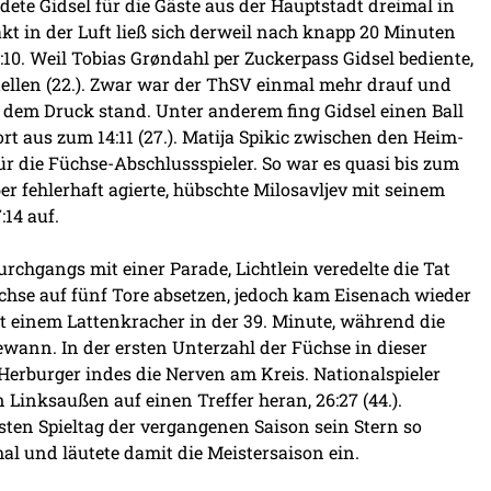
dete Gidsel für die Gäste aus der Hauptstadt dreimal in
kt in der Luft ließ sich derweil nach knapp 20 Minuten
:10. Weil Tobias Grøndahl per Zuckerpass Gidsel bediente,
tellen (22.). Zwar war der ThSV einmal mehr drauf und
n dem Druck stand. Unter anderem fing Gidsel einen Ball
t aus zum 14:11 (27.). Matija Spikic zwischen den Heim-
r die Füchse-Abschlussspieler. So war es quasi bis zum
r fehlerhaft agierte, hübschte Milosavljev mit seinem
14 auf.
urchgangs mit einer Parade, Lichtlein veredelte die Tat
chse auf fünf Tore absetzen, jedoch kam Eisenach wieder
t einem Lattenkracher in der 39. Minute, während die
ann. In der ersten Unterzahl der Füchse in dieser
erburger indes die Nerven am Kreis. Nationalspieler
inksaußen auf einen Treffer heran, 26:27 (44.).
sten Spieltag der vergangenen Saison sein Stern so
al und läutete damit die Meistersaison ein.