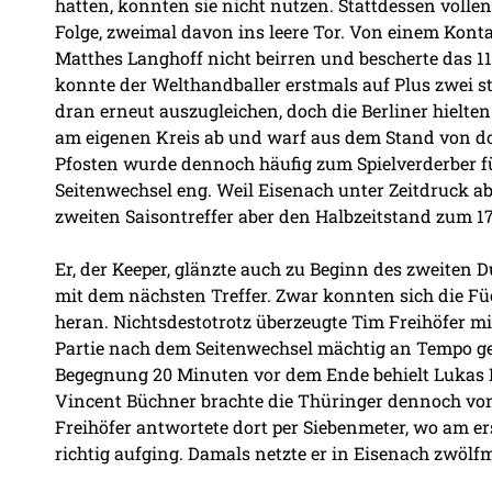
hatten, konnten sie nicht nutzen. Stattdessen vollen
Folge, zweimal davon ins leere Tor. Von einem Konta
Matthes Langhoff nicht beirren und bescherte das 11
konnte der Welthandballer erstmals auf Plus zwei s
dran erneut auszugleichen, doch die Berliner hielte
am eigenen Kreis ab und warf aus dem Stand von dor
Pfosten wurde dennoch häufig zum Spielverderber fü
Seitenwechsel eng. Weil Eisenach unter Zeitdruck abe
zweiten Saisontreffer aber den Halbzeitstand zum 17:
Er, der Keeper, glänzte auch zu Beginn des zweiten D
mit dem nächsten Treffer. Zwar konnten sich die Fü
heran. Nichtsdestotrotz überzeugte Tim Freihöfer mi
Partie nach dem Seitenwechsel mächtig an Tempo gew
Begegnung 20 Minuten vor dem Ende behielt Lukas H
Vincent Büchner brachte die Thüringer dennoch von L
Freihöfer antwortete dort per Siebenmeter, wo am er
richtig aufging. Damals netzte er in Eisenach zwölfm