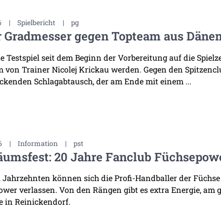
6
|
Spielbericht
|
pg
r Gradmesser gegen Topteam aus Däne
te Testspiel seit dem Beginn der Vorbereitung auf die Spiel
 von Trainer Nicolej Krickau werden. Gegen den Spitzenclu
ckenden Schlagabtausch, der am Ende mit einem ...
6
|
Information
|
pst
äumsfest: 20 Jahre Fanclub Füchsepow
i Jahrzehnten können sich die Profi-Handballer der Füchse
wer verlassen. Von den Rängen gibt es extra Energie, am 
 in Reinickendorf.