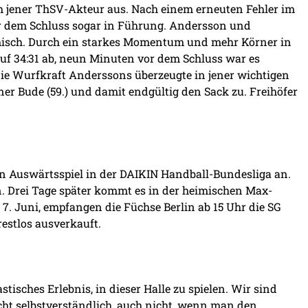
ch jener ThSV-Akteur aus. Nach einem erneuten Fehler im
or dem Schluss sogar in Führung. Andersson und
misch. Durch ein starkes Momentum und mehr Körner in
auf 34:31 ab, neun Minuten vor dem Schluss war es
ie Wurfkraft Anderssons überzeugte in jener wichtigen
iner Bude (59.) und damit endgültig den Sack zu. Freihöfer
n Auswärtsspiel in der DAIKIN Handball-Bundesliga an.
. Drei Tage später kommt es in der heimischen Max-
. Juni, empfangen die Füchse Berlin ab 15 Uhr die SG
restlos ausverkauft.
tisches Erlebnis, in dieser Halle zu spielen. Wir sind
cht selbstverständlich, auch nicht, wenn man den