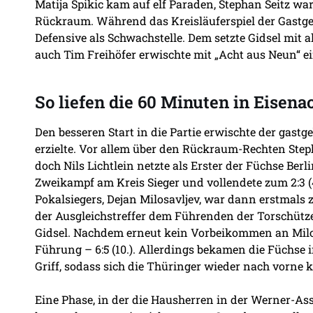
Matija Spikic kam auf elf Paraden, Stephan Seitz wa
Rückraum. Während das Kreisläuferspiel der Gastgeb
Defensive als Schwachstelle. Dem setzte Gidsel mit a
auch Tim Freihöfer erwischte mit „Acht aus Neun“ e
So liefen die 60 Minuten in Eisena
Den besseren Start in die Partie erwischte der gastg
erzielte. Vor allem über den Rückraum-Rechten Step
doch Nils Lichtlein netzte als Erster der Füchse Berl
Zweikampf am Kreis Sieger und vollendete zum 2:3 (
Pokalsiegers, Dejan Milosavljev, war dann erstmals 
der Ausgleichstreffer dem Führenden der Torschütze
Gidsel. Nachdem erneut kein Vorbeikommen an Milos
Führung – 6:5 (10.). Allerdings bekamen die Füchse i
Griff, sodass sich die Thüringer wieder nach vorne
Eine Phase, in der die Hausherren in der Werner-As