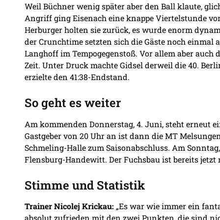
Weil Büchner wenig später aber den Ball klaute, gli
Angriff ging Eisenach eine knappe Viertelstunde v
Herburger holten sie zurück, es wurde enorm dyna
der Crunchtime setzten sich die Gäste noch einmal 
Langhoff im Tempogegenstoß. Vor allem aber auch d
Zeit. Unter Druck machte Gidsel derweil die 40. Berl
erzielte den 41:38-Endstand.
So geht es weiter
Am kommenden Donnerstag, 4. Juni, steht erneut ei
Gastgeber von 20 Uhr an ist dann die MT Melsungen
Schmeling-Halle zum Saisonabschluss. Am Sonntag, 7
Flensburg-Handewitt. Der Fuchsbau ist bereits jetzt 
Stimme und Statistik
Trainer Nicolej Krickau:
„Es war wie immer ein fantas
absolut zufrieden mit den zwei Punkten, die sind ni