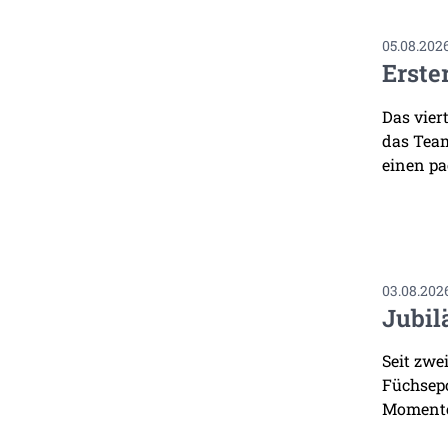
05.08.202
Erste
Das vier
das Team
einen pa
03.08.202
Jubil
Seit zwe
Füchsepo
Momente