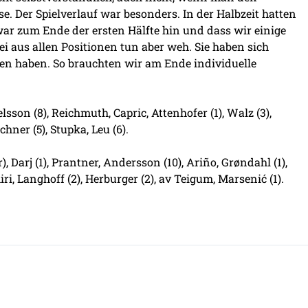
e. Der Spielverlauf war besonders. In der Halbzeit hatten
war zum Ende der ersten Hälfte hin und dass wir einige
aus allen Positionen tun aber weh. Sie haben sich
en haben. So brauchten wir am Ende individuelle
lsson (8), Reichmuth, Capric, Attenhofer (1), Walz (3),
chner (5), Stupka, Leu (6).
), Darj (1), Prantner, Andersson (10), Ariño, Grøndahl (1),
ichiri, Langhoff (2), Herburger (2), av Teigum, Marsenić (1).