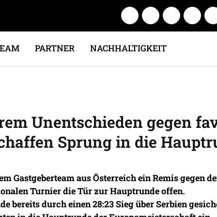
TEAM
PARTNER
NACHHALTIGKEIT
rem Unentschieden gegen favo
haffen Sprung in die Hauptr
em Gastgeberteam aus Österreich ein Remis gegen de
ionalen Turnier die Tür zur Hauptrunde offen.
e bereits durch einen 28:23 Sieg über Serbien gesiche
kten in die Hauptrunde der Europameisterschaft ein.