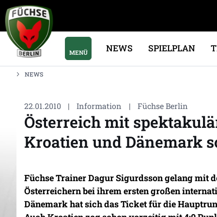
NEWS
SPIELPLAN
MENÜ
NEWS
22.01.2010
|
Information
|
Füchse Berlin
Österreich mit spektakulä
Kroatien und Dänemark sc
Füchse Trainer Dagur Sigurdsson gelang mit d
Österreichern bei ihrem ersten großen internat
Dänemark hat sich das Ticket für die Hauptrund
Auch Kroatien zog schon vorzeitig mit 4:0 Pun