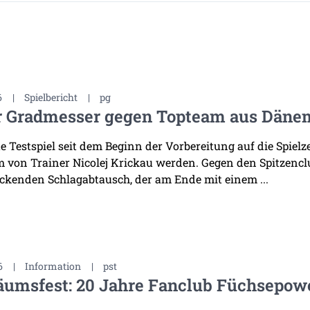
6
|
Spielbericht
|
pg
r Gradmesser gegen Topteam aus Däne
te Testspiel seit dem Beginn der Vorbereitung auf die Spiel
 von Trainer Nicolej Krickau werden. Gegen den Spitzenclu
ckenden Schlagabtausch, der am Ende mit einem ...
6
|
Information
|
pst
äumsfest: 20 Jahre Fanclub Füchsepow