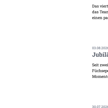
Das vier
das Team
einen pa
03.08.202
Jubil
Seit zwe
Füchsepo
Momente
30.07.202