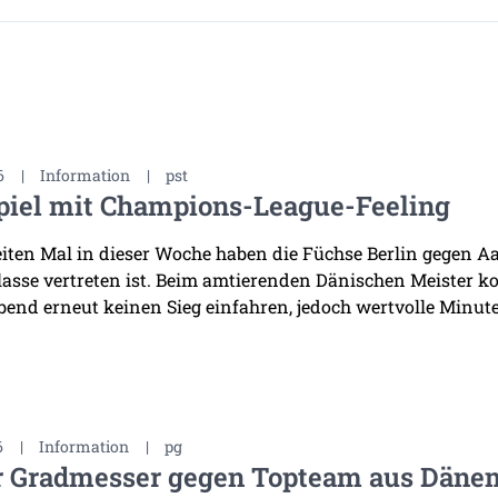
6
|
Information
|
pst
piel mit Champions-League-Feeling
ten Mal in dieser Woche haben die Füchse Berlin gegen Aal
asse vertreten ist. Beim amtierenden Dänischen Meister k
bend erneut keinen Sieg einfahren, jedoch wertvolle Minuten
6
|
Information
|
pg
r Gradmesser gegen Topteam aus Däne