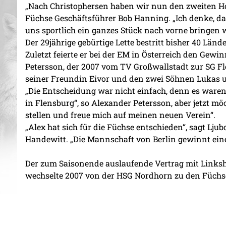
„Nach Christophersen haben wir nun den zweiten Ho
Füchse Geschäftsführer Bob Hanning. „Ich denke, d
uns sportlich ein ganzes Stück nach vorne bringen w
Der 29jährige gebürtige Lette bestritt bisher 40 Lände
Zuletzt feierte er bei der EM in Österreich den Gewi
Petersson, der 2007 vom TV Großwallstadt zur SG F
seiner Freundin Eivor und den zwei Söhnen Lukas u
„Die Entscheidung war nicht einfach, denn es waren
in Flensburg“, so Alexander Petersson, aber jetzt m
stellen und freue mich auf meinen neuen Verein“.
„Alex hat sich für die Füchse entschieden“, sagt Lj
Handewitt. „Die Mannschaft von Berlin gewinnt eine
Der zum Saisonende auslaufende Vertrag mit Linkshä
wechselte 2007 von der HSG Nordhorn zu den Füchs