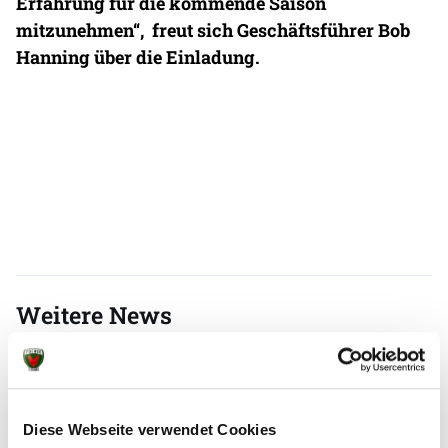
Erfahrung für die kommende Saison
mitzunehmen“, freut sich Geschäftsführer Bob
Hanning über die Einladung.
Weitere News
Diese Webseite verwendet Cookies
07.08.2026
|
Information
|
pst