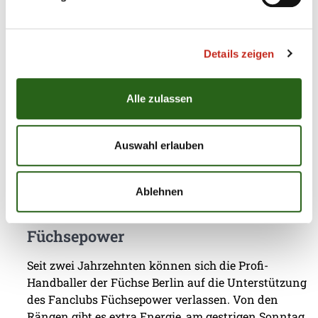
Das vierte Testspiel seit dem Beginn der
Vorbereitung auf die Spielzeit 2026/27 sollte eine
erste Standortbestimmung für das Team von
Trainer Nicolej Krickau werden. Gegen den
Details zeigen
Spitzenclub Aalborg Håndbold lieferten sich die
Füchse Berlin einen packenden Schlagabtausch, der
Alle zulassen
am Ende mit einem ...
Auswahl erlauben
Ablehnen
03.08.2026
|
Information
|
pst
Jubiläumsfest: 20 Jahre Fanclub
Füchsepower
Seit zwei Jahrzehnten können sich die Profi-
Handballer der Füchse Berlin auf die Unterstützung
des Fanclubs Füchsepower verlassen. Von den
Rängen gibt es extra Energie, am gestrigen Sonntag