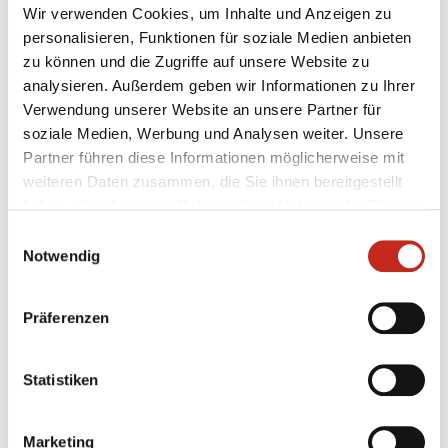
Testspiel mit Champions-League-
Wir verwenden Cookies, um Inhalte und Anzeigen zu
Feeling
personalisieren, Funktionen für soziale Medien anbieten
zu können und die Zugriffe auf unsere Website zu
Zum zweiten Mal in dieser Woche haben die Füchse
analysieren. Außerdem geben wir Informationen zu Ihrer
Berlin gegen Aalborg Håndbold getestet, das
Verwendung unserer Website an unsere Partner für
ebenfalls wieder in der Königsklasse vertreten ist.
soziale Medien, Werbung und Analysen weiter. Unsere
Beim amtierenden Dänischen Meister konnte der
Partner führen diese Informationen möglicherweise mit
Deutsche Pokalsieger an diesem Freitagabend
weiteren Daten zusammen, die Sie ihnen bereitgestellt
erneut keinen Sieg einfahren, jedoch wertvolle
haben oder die sie im Rahmen Ihrer Nutzung der Dienste
Minuten in ...
gesammelt haben.
Einwilligungsauswahl
Notwendig
Präferenzen
05.08.2026
|
Information
|
pg
Erster Gradmesser gegen Topteam aus
Statistiken
Dänemark
Marketing