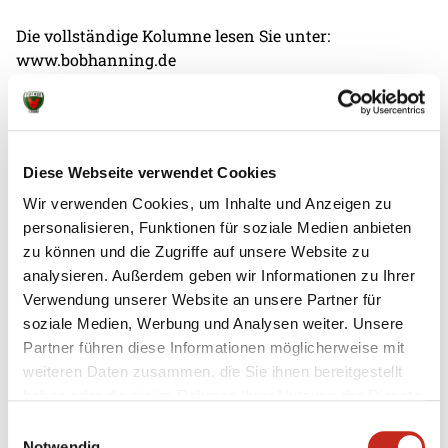
Die vollständige Kolumne lesen Sie unter:
www.bobhanning.de
Diese Webseite verwendet Cookies
Wir verwenden Cookies, um Inhalte und Anzeigen zu
personalisieren, Funktionen für soziale Medien anbieten
Weitere News
zu können und die Zugriffe auf unsere Website zu
analysieren. Außerdem geben wir Informationen zu Ihrer
Verwendung unserer Website an unsere Partner für
soziale Medien, Werbung und Analysen weiter. Unsere
Partner führen diese Informationen möglicherweise mit
07.08.2026
|
Information
|
pst
weiteren Daten zusammen, die Sie ihnen bereitgestellt
Testspiel mit Champions-League-
haben oder die sie im Rahmen Ihrer Nutzung der Dienste
Feeling
gesammelt haben.
Einwilligungsauswahl
Notwendig