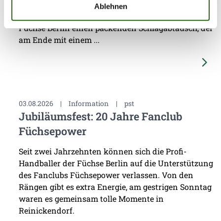
Trainer Nicolej Krickau werden. Gegen den
Ablehnen
Spitzenclub Aalborg Håndbold lieferten sich die
Füchse Berlin einen packenden Schlagabtausch, der
am Ende mit einem ...
03.08.2026
|
Information
|
pst
Jubiläumsfest: 20 Jahre Fanclub
Füchsepower
Seit zwei Jahrzehnten können sich die Profi-
Handballer der Füchse Berlin auf die Unterstützung
des Fanclubs Füchsepower verlassen. Von den
Rängen gibt es extra Energie, am gestrigen Sonntag
waren es gemeinsam tolle Momente in
Reinickendorf.