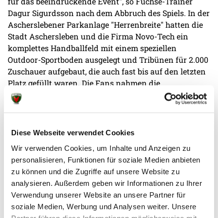
für das beeindruckende Event", so Füchse-Trainer
Dagur Sigurdsson nach dem Abbruch des Spiels. In der
Ascherslebener Parkanlage "Herrenbreite" hatten die
Stadt Aschersleben und die Firma Novo-Tech ein
komplettes Handballfeld mit einem speziellen
Outdoor-Sportboden ausgelegt und Tribünen für 2.000
Zuschauer aufgebaut, die auch fast bis auf den letzten
Platz gefüllt waren. Die Fans nahmen die
Verschiebung sehr verständnisvoll auf und sicherten
sich voller Vorfreude auf die Nachholpartie im Januar
viele Autogramme und Fotos der Magdeburger und
Berliner. Bereits in der kommenden Woche treffen
Diese Webseite verwendet Cookies
beide Team in Naumburg erneut aufeinander - dann
Wir verwenden Cookies, um Inhalte und Anzeigen zu
jedoch wieder in einer Sporthalle.
personalisieren, Funktionen für soziale Medien anbieten
zu können und die Zugriffe auf unsere Website zu
analysieren. Außerdem geben wir Informationen zu Ihrer
Verwendung unserer Website an unsere Partner für
soziale Medien, Werbung und Analysen weiter. Unsere