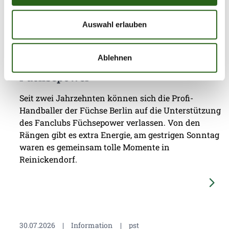
Auswahl erlauben
03.08.2026
|
Information
|
pst
Ablehnen
Jubiläumsfest: 20 Jahre Fanclub
Füchsepower
Seit zwei Jahrzehnten können sich die Profi-
Handballer der Füchse Berlin auf die Unterstützung
des Fanclubs Füchsepower verlassen. Von den
Rängen gibt es extra Energie, am gestrigen Sonntag
waren es gemeinsam tolle Momente in
Reinickendorf.
30.07.2026
|
Information
|
pst