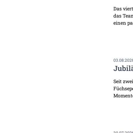
Das vier
das Team
einen pa
03.08.202
Jubil
Seit zwe
Füchsepo
Momente
30.07.202