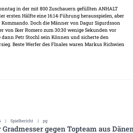
onntag in der mit 800 Zuschauern gefüllten ANHALT
r ersten Hälfte eine 16:14-Führung herausspielen, aber
as Kommando. Doch die Männer von Dagur Sigurdsson
fer von Iker Romero zum 30:30 wenige Sekunden vor
e dann Petr Stochl sein Können und sicherte den
sieg. Beste Werfer des FInales waren Markus Richwien
6
|
Spielbericht
|
pg
r Gradmesser gegen Topteam aus Däne