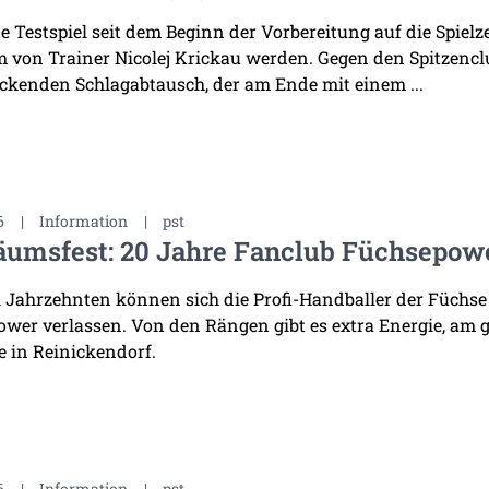
te Testspiel seit dem Beginn der Vorbereitung auf die Spiel
 von Trainer Nicolej Krickau werden. Gegen den Spitzenclu
ckenden Schlagabtausch, der am Ende mit einem ...
6
|
Information
|
pst
äumsfest: 20 Jahre Fanclub Füchsepow
i Jahrzehnten können sich die Profi-Handballer der Füchse
wer verlassen. Von den Rängen gibt es extra Energie, am 
 in Reinickendorf.
6
|
Information
|
pst