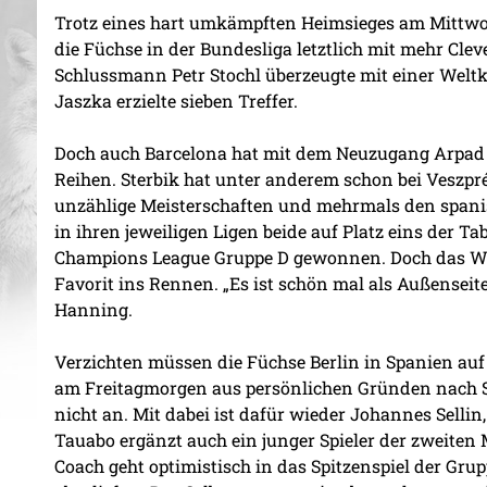
Trotz eines hart umkämpften Heimsieges am Mittw
die Füchse in der Bundesliga letztlich mit mehr Clev
Schlussmann Petr Stochl überzeugte mit einer Weltk
Jaszka erzielte sieben Treffer.
Doch auch Barcelona hat mit dem Neuzugang Arpad S
Reihen. Sterbik hat unter anderem schon bei Veszpr
unzählige Meisterschaften und mehrmals den spani
in ihren jeweiligen Ligen beide auf Platz eins der T
Champions League Gruppe D gewonnen. Doch das Welt
Favorit ins Rennen. „Es ist schön mal als Außenseite
Hanning.
Verzichten müssen die Füchse Berlin in Spanien au
am Freitagmorgen aus persönlichen Gründen nach St
nicht an. Mit dabei ist dafür wieder Johannes Selli
Tauabo ergänzt auch ein junger Spieler der zweite
Coach geht optimistisch in das Spitzenspiel der Grup