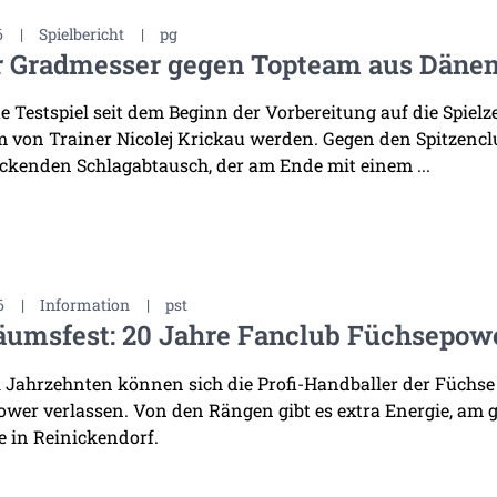
6
|
Spielbericht
|
pg
r Gradmesser gegen Topteam aus Däne
te Testspiel seit dem Beginn der Vorbereitung auf die Spiel
 von Trainer Nicolej Krickau werden. Gegen den Spitzenclu
ckenden Schlagabtausch, der am Ende mit einem ...
6
|
Information
|
pst
äumsfest: 20 Jahre Fanclub Füchsepow
i Jahrzehnten können sich die Profi-Handballer der Füchse
wer verlassen. Von den Rängen gibt es extra Energie, am 
 in Reinickendorf.