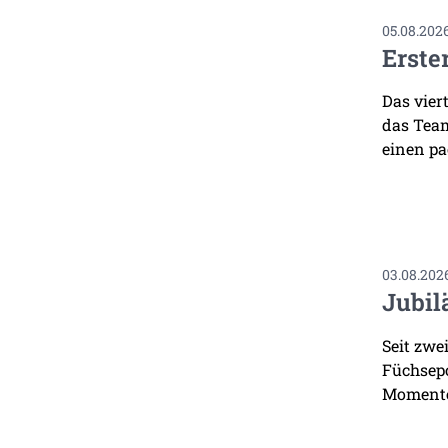
05.08.202
Erste
Das vier
das Team
einen pa
03.08.202
Jubil
Seit zwe
Füchsepo
Momente