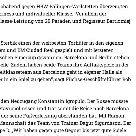
ochabend gegen HBW Balingen-Weilstetten überzeugten
erness und individueller Klasse. Vor allem der
lasse-Leistung von 20 Paraden und Regisseur Bartlomiej
terbik einen der weltbesten Torhüter in den eigenen
ém und BM Ciudad Real gespielt und mit letzteren
schen Supercup gewonnen. Barcelona und Berlin stehen
abelle. Zudem haben beide Teams ihre Auftaktspiele in der
klasseteam aus Barcelona geht in eigener Halle als
r in ein Spiel zu gehen“, sagt Füchse-Geschäftsführer Bob
f den Neuzugang Konstantin Igropulo. Der Russe musste
avropol reisen und trat somit die Reise nach Barcelona
n, der seine Fußverletzung überstanden hat. Mit Ramon
n Mannschaft das Team von Trainer Dagur Sigurdsson. Der
pe D. „Wir haben gegen gute Gegner bis jetzt gute Spiele