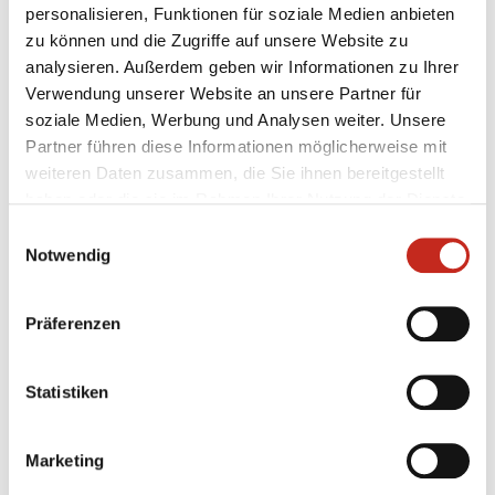
personalisieren, Funktionen für soziale Medien anbieten
Reserve: Tobias Reichmann (HSG Wetzlar, 4/12), Evgeni
zu können und die Zugriffe auf unsere Website zu
Pevnov (Füchse Berlin, 2/1), Kai Häfner (HBW
analysieren. Außerdem geben wir Informationen zu Ihrer
Balingen-Weilstetten, 4/8), Christoph Theuerkauf
Verwendung unserer Website an unsere Partner für
(HBW Balingen-Weilstetten, 41/85), Jens Bechtloff
soziale Medien, Werbung und Analysen weiter. Unsere
(TBV Lemgo, 4/3)
Partner führen diese Informationen möglicherweise mit
weiteren Daten zusammen, die Sie ihnen bereitgestellt
haben oder die sie im Rahmen Ihrer Nutzung der Dienste
gesammelt haben.
Einwilligungsauswahl
Notwendig
Präferenzen
Weitere News
Statistiken
Marketing
05.08.2026
|
Spielbericht
|
pg