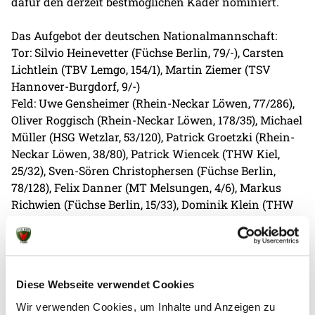
dafür den derzeit bestmöglichen Kader nominiert.
Das Aufgebot der deutschen Nationalmannschaft:
Tor: Silvio Heinevetter (Füchse Berlin, 79/-), Carsten
Lichtlein (TBV Lemgo, 154/1), Martin Ziemer (TSV
Hannover-Burgdorf, 9/-)
Feld: Uwe Gensheimer (Rhein-Neckar Löwen, 77/286),
Oliver Roggisch (Rhein-Neckar Löwen, 178/35), Michael
Müller (HSG Wetzlar, 53/120), Patrick Groetzki (Rhein-
Neckar Löwen, 38/80), Patrick Wiencek (THW Kiel,
25/32), Sven-Sören Christophersen (Füchse Berlin,
78/128), Felix Danner (MT Melsungen, 4/6), Markus
Richwien (Füchse Berlin, 15/33), Dominik Klein (THW
Kiel, 151/286), Lars Kaufmann (SG Flensburg-
Handewitt, 133/324), Steffen Weinhold (SG Flensburg-
Handewitt, 29/50), Stefan Kneer (SC Magdeburg, 23/37),
Michael Haaß (Frisch Auf Göppingen, 93/138), Martin
Diese Webseite verwendet Cookies
Strobel (TBV Lemgo, 64/76), Adrian Pfahl (VfL
Gummersbach, 40/113)
Wir verwenden Cookies, um Inhalte und Anzeigen zu