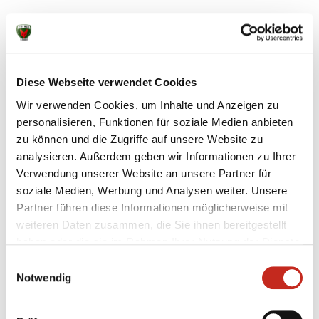
Diese Webseite verwendet Cookies
Weitere News
Wir verwenden Cookies, um Inhalte und Anzeigen zu
personalisieren, Funktionen für soziale Medien anbieten
zu können und die Zugriffe auf unsere Website zu
analysieren. Außerdem geben wir Informationen zu Ihrer
Verwendung unserer Website an unsere Partner für
07.08.2026
|
Information
|
pst
soziale Medien, Werbung und Analysen weiter. Unsere
Testspiel mit Champions-League-
Partner führen diese Informationen möglicherweise mit
Feeling
weiteren Daten zusammen, die Sie ihnen bereitgestellt
haben oder die sie im Rahmen Ihrer Nutzung der Dienste
Zum zweiten Mal in dieser Woche haben die Füchse
gesammelt haben.
Einwilligungsauswahl
Berlin gegen Aalborg Håndbold getestet, das
Notwendig
ebenfalls wieder in der Königsklasse vertreten ist.
Beim amtierenden Dänischen Meister konnte der
Deutsche Pokalsieger an diesem Freitagabend