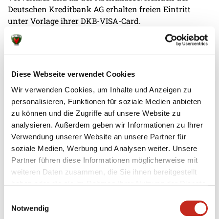
Deutschen Kreditbank AG erhalten freien Eintritt
unter Vorlage ihrer DKB-VISA-Card.
Diese Webseite verwendet Cookies
Wir verwenden Cookies, um Inhalte und Anzeigen zu
Weitere News
personalisieren, Funktionen für soziale Medien anbieten
zu können und die Zugriffe auf unsere Website zu
analysieren. Außerdem geben wir Informationen zu Ihrer
Verwendung unserer Website an unsere Partner für
soziale Medien, Werbung und Analysen weiter. Unsere
07.08.2026
|
Information
|
pst
Partner führen diese Informationen möglicherweise mit
Testspiel mit Champions-League-
weiteren Daten zusammen, die Sie ihnen bereitgestellt
Feeling
haben oder die sie im Rahmen Ihrer Nutzung der Dienste
gesammelt haben.
Einwilligungsauswahl
Zum zweiten Mal in dieser Woche haben die Füchse
Notwendig
Berlin gegen Aalborg Håndbold getestet, das