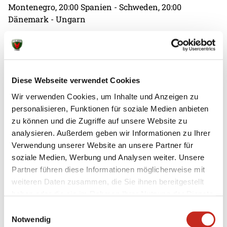
Montenegro, 20:00 Spanien - Schweden, 20:00
Dänemark - Ungarn
sportdeutschland.tv
Diese Webseite verwendet Cookies
Wir verwenden Cookies, um Inhalte und Anzeigen zu
personalisieren, Funktionen für soziale Medien anbieten
zu können und die Zugriffe auf unsere Website zu
analysieren. Außerdem geben wir Informationen zu Ihrer
Weitere News
Verwendung unserer Website an unsere Partner für
soziale Medien, Werbung und Analysen weiter. Unsere
Partner führen diese Informationen möglicherweise mit
weiteren Daten zusammen, die Sie ihnen bereitgestellt
haben oder die sie im Rahmen Ihrer Nutzung der Dienste
05.08.2026
|
Spielbericht
|
pg
gesammelt haben.
Erster Gradmesser gegen Topteam aus
Einwilligungsauswahl
Notwendig
Dänemark