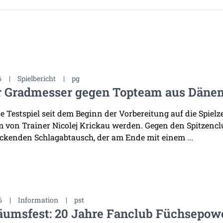
6
|
Spielbericht
|
pg
r Gradmesser gegen Topteam aus Däne
te Testspiel seit dem Beginn der Vorbereitung auf die Spiel
 von Trainer Nicolej Krickau werden. Gegen den Spitzenclu
ckenden Schlagabtausch, der am Ende mit einem ...
6
|
Information
|
pst
äumsfest: 20 Jahre Fanclub Füchsepow