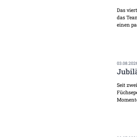
Das vier
das Team
einen pa
03.08.202
Jubil
Seit zwe
Füchsepo
Momente