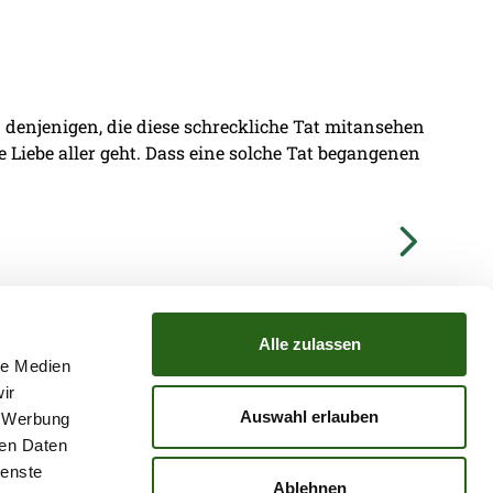
denjenigen, die diese schreckliche Tat mitansehen
ie Liebe aller geht. Dass eine solche Tat begangenen
Alle zulassen
le Medien
ir
TZ
ATGB
Auswahl erlauben
, Werbung
ren Daten
ienste
Ablehnen