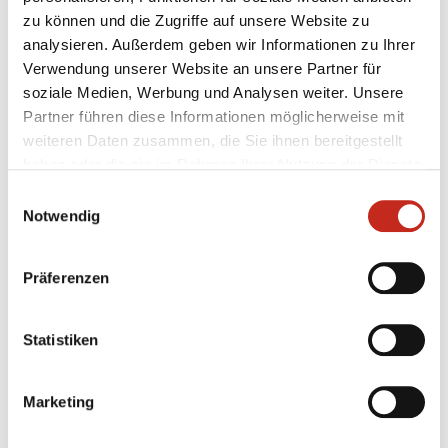
Bob Hanning abschließend: „Unser Dank gilt dem VfL
zu können und die Zugriffe auf unsere Website zu
Lübeck-Schwartau, der diesen Wechsel trotz der
analysieren. Außerdem geben wir Informationen zu Ihrer
aktuellen Lage möglich gemacht hat." Der VfL ist
Verwendung unserer Website an unsere Partner für
momentan Tabellendritter in der zweiten Liga und
soziale Medien, Werbung und Analysen weiter. Unsere
spielt um den Aufstieg ins deutsche Oberhaus.
Partner führen diese Informationen möglicherweise mit
weiteren Daten zusammen, die Sie ihnen bereitgestellt
haben oder die sie im Rahmen Ihrer Nutzung der Dienste
gesammelt haben.
Einwilligungsauswahl
Notwendig
Präferenzen
Weitere News
Statistiken
Marketing
05.08.2026
|
Spielbericht
|
pg
Erster Gradmesser gegen Topteam aus