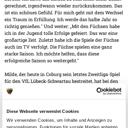
gerechnet, irgendwann wieder zurückzukommen. Das
ist ein schönes Gefühl. Für mich geht mit dem Wechsel
ein Traum in Erfüllung. Ich werde das halbe Jahr so
richtig genießen." Und weiter: „Mit den Füchsen habe
ich in der Jugend tolle Erfolge gefeiert. Das war eine
großartige Zeit. Zuletzt habe ich die Spiele der Füchse
auch im TV verfolgt. Die Füchse spielen eine ganz
starke Saison. Ich möchte helfen, dass diese
erfolgreiche Saison so weitergeht."
Milde, der heute in Coburg sein letztes Zweitliga-Spiel
für den VfL Lübeck-Schwartau bestreitet, hat bei den
Füchsen einen Vertrag bis Saisonende unterschrieben.
Der linke Rückraumspieler, der in der laufenden
Zweitliga-Saison 89 Treffer erzielte, wird Mitte Januar
zum offiziellen Trainingsstart zu den Hauptstädtern
Diese Webseite verwendet Cookies
stoßen.
Wir verwenden Cookies, um Inhalte und Anzeigen zu
personalisieren, Funktionen für soziale Medien anbieten