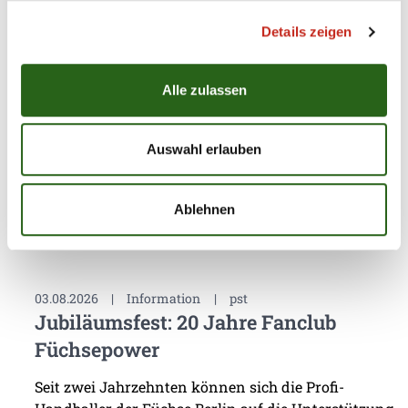
Dänemark
Details zeigen
Das vierte Testspiel seit dem Beginn der
Vorbereitung auf die Spielzeit 2026/27 sollte eine
Alle zulassen
erste Standortbestimmung für das Team von
Trainer Nicolej Krickau werden. Gegen den
Spitzenclub Aalborg Håndbold lieferten sich die
Auswahl erlauben
Füchse Berlin einen packenden Schlagabtausch, der
am Ende mit einem ...
Ablehnen
03.08.2026
|
Information
|
pst
Jubiläumsfest: 20 Jahre Fanclub
Füchsepower
Seit zwei Jahrzehnten können sich die Profi-