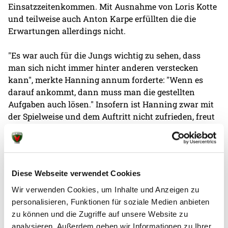
Einsatzzeitenkommen. Mit Ausnahme von Loris Kotte
und teilweise auch Anton Karpe erfüllten die die
Erwartungen allerdings nicht.
"Es war auch für die Jungs wichtig zu sehen, dass
man sich nicht immer hinter anderen verstecken
kann", merkte Hanning annum forderte: "Wenn es
darauf ankommt, dann muss man die gestellten
Aufgaben auch lösen." Insofern ist Hanning zwar mit
der Spielweise und dem Auftritt nicht zufrieden, freut
sich dennoch über die beiden Punkte beim 34:23. Als
einzige ungeschlagene Mannschaft der Jugend-
Bundesliga stehen damit die Chancen gut schon
frühzeitig die Qualifikation zur Deutschen
Diese Webseite verwendet Cookies
Meisterschaft klarzumachen. Und ein Teil der
Mannschaft wird ab Mittwoch bei der Schul-
Wir verwenden Cookies, um Inhalte und Anzeigen zu
Weltmeisterschaft in Doha/Katar weitere wertvolle
personalisieren, Funktionen für soziale Medien anbieten
Erfahrung sammeln.
zu können und die Zugriffe auf unsere Website zu
analysieren. Außerdem geben wir Informationen zu Ihrer