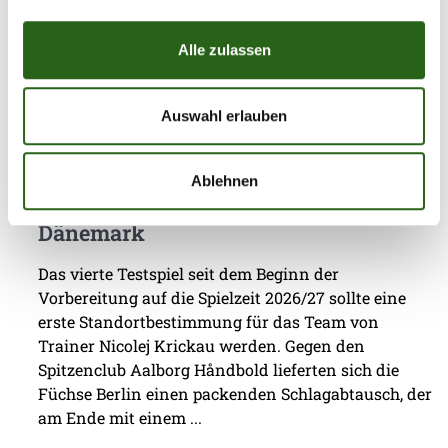
erneut keinen Sieg einfahren, jedoch wertvolle
Minuten in ...
Alle zulassen
Auswahl erlauben
05.08.2026
|
Information
|
pg
Ablehnen
Erster Gradmesser gegen Topteam aus
Dänemark
Das vierte Testspiel seit dem Beginn der
Vorbereitung auf die Spielzeit 2026/27 sollte eine
erste Standortbestimmung für das Team von
Trainer Nicolej Krickau werden. Gegen den
Spitzenclub Aalborg Håndbold lieferten sich die
Füchse Berlin einen packenden Schlagabtausch, der
am Ende mit einem ...