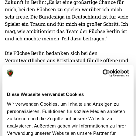
Zukunft in Berlin: „Es ist eine großartige Chance für
mich, bei den Füchsen zu spielen worüber ich mich
sehr freue. Die Bundesliga in Deutschland ist für viele
Spieler ein Traum und für mich ein großer Schritt. Ich
mag, wie ambitioniert das Team der Füchse Berlin ist
und ich möchte meinen Teil dazu beitragen."
Die Füchse Berlin bedanken sich bei den
Verantwortlichen aus Kristianstad für die offene und
unkomplizierte Kommunikation: „Ich freue mich für
Valter, dass er diese großartige Möglichkeit bekommt.
Ich glaube, die Füchse Berlin sind der richtige Klub für
ihn als junger Spieler. Hier kann er von einem
Diese Webseite verwendet Cookies
erfahrenen Rechtsaußen lernen und sich
weiterentwickeln. Für uns ist es ein großer Verlust,
Wir verwenden Cookies, um Inhalte und Anzeigen zu
den wir kompensieren müssen. Diese Chance wollten
personalisieren, Funktionen für soziale Medien anbieten
wir ihm aber nicht nehmen", so Ljubomir Vranjes,
zu können und die Zugriffe auf unsere Website zu
Trainer vom IFK Kristianstad.
analysieren. Außerdem geben wir Informationen zu Ihrer
Verwendung unserer Website an unsere Partner für