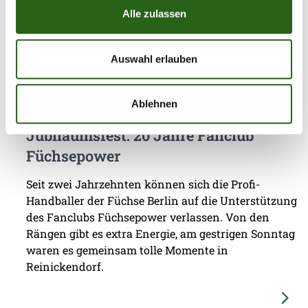
Füchse Berlin einen packenden Schlagabtausch, der
Alle zulassen
am Ende mit einem ...
Auswahl erlauben
Ablehnen
03.08.2026
|
Information
|
pst
Jubiläumsfest: 20 Jahre Fanclub
Füchsepower
Seit zwei Jahrzehnten können sich die Profi-
Handballer der Füchse Berlin auf die Unterstützung
des Fanclubs Füchsepower verlassen. Von den
Rängen gibt es extra Energie, am gestrigen Sonntag
waren es gemeinsam tolle Momente in
Reinickendorf.