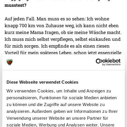
musstest?
Auf jeden Fall. Man muss es so sehen: Ich wohne
knapp 700 km von Zuhause weg, ich kann nicht eben
kurz meine Mama fragen, ob sie meine Wäsche macht.
Ich muss mich selbst verpflegen, selbst einkaufen und
für mich sorgen. Ich empfinde es als einen riesen
Vorteil für mein späteres Leben, schon jetzt essenzielle
Dinge selbstständig zu lernen.
Als Praktikant wirst du zusätzlich auf die berufliche
Zukunft vorbereitet und bist zum zweiten Mal auf der
Diese Webseite verwendet Cookies
Geschäftsstelle beschäftigt. Beschreibe doch mal deine
Wir verwenden Cookies, um Inhalte und Anzeigen zu
Aufgaben.
personalisieren, Funktionen für soziale Medien anbieten
zu können und die Zugriffe auf unsere Website zu
Das Aufgabenfeld ist hier breit gefächert, ich helfe, wo
analysieren. Außerdem geben wir Informationen zu Ihrer
ich kann. Ich helfe bei der Warenkontrolle, übernehme
Verwendung unserer Website an unsere Partner für
den Pressespiegel oder sitze auch am Empfang. Dazu
soziale Medien, Werbung und Analysen weiter. Unsere